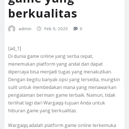
berkualitas
admin
Feb 9, 2025
0
[ad_1]
Di dunia game online yang serba cepat,
menemukan platform yang andal dan dapat
dipercaya bisa menjadi tugas yang menakutkan.
Dengan begitu banyak opsi yang tersedia, mungkin
sulit untuk membedakan mana yang menawarkan
pengalaman bermain game terbaik. Namun, tidak
terlihat lagi dari Wargaqq-tujuan Anda untuk
hiburan game yang berkualitas.
Wargaqq adalah platform game online terkemuka