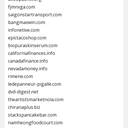
fjmnxga.com
saigonstartransport.com
bangmaxwin.com
infonetive.com
epictacoshop.com
biopuraskinserum.com
californiafinances.info
canadafinance.info
nevadamoney.info
rimene.com
ledepanneur-pigalle.com
dvd-digest.net
theartistsmarketnola.com
chiranaplus.biz
stackspancakebar.com
namheongfoodcourt.com