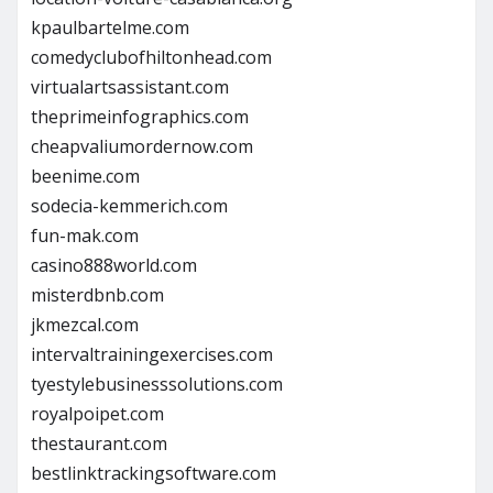
kpaulbartelme.com
comedyclubofhiltonhead.com
virtualartsassistant.com
theprimeinfographics.com
cheapvaliumordernow.com
beenime.com
sodecia-kemmerich.com
fun-mak.com
casino888world.com
misterdbnb.com
jkmezcal.com
intervaltrainingexercises.com
tyestylebusinesssolutions.com
royalpoipet.com
thestaurant.com
bestlinktrackingsoftware.com