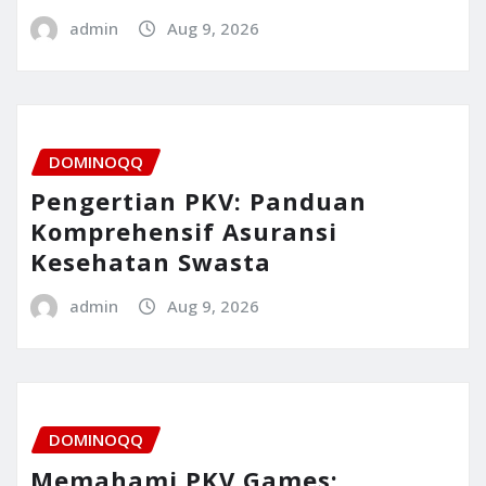
admin
Aug 9, 2026
DOMINOQQ
Pengertian PKV: Panduan
Komprehensif Asuransi
Kesehatan Swasta
admin
Aug 9, 2026
DOMINOQQ
Memahami PKV Games: