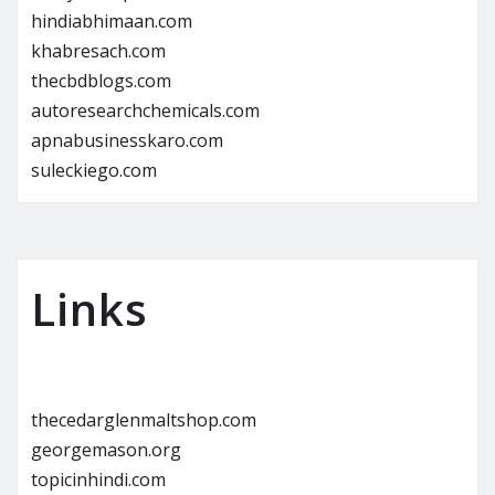
hindiabhimaan.com
khabresach.com
thecbdblogs.com
autoresearchchemicals.com
apnabusinesskaro.com
suleckiego.com
Links
thecedarglenmaltshop.com
georgemason.org
topicinhindi.com