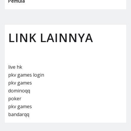
Pemula
LINK LAINNYA
live hk
pkv games login
pkv games
dominoqq
poker
pkv games
bandarqq