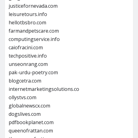
justicefornevada.com
leisuretours.info
hellotbsbro.com
farmandpetscare.com
computingservice.info
caiofracini.com
techpositive.info
unseonrang.com
pak-urdu-poetry.com
blogcetra.com
internetmarketingsolutions.co
ollystvs.com
globalnewscx.com
dogslives.com
pdfbookplanet.com
queenofrattan.com