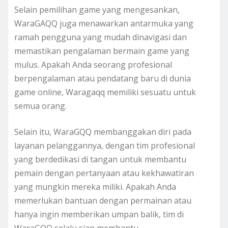
Selain pemilihan game yang mengesankan,
WaraGAQQ juga menawarkan antarmuka yang
ramah pengguna yang mudah dinavigasi dan
memastikan pengalaman bermain game yang
mulus. Apakah Anda seorang profesional
berpengalaman atau pendatang baru di dunia
game online, Waragaqq memiliki sesuatu untuk
semua orang.
Selain itu, WaraGQQ membanggakan diri pada
layanan pelanggannya, dengan tim profesional
yang berdedikasi di tangan untuk membantu
pemain dengan pertanyaan atau kekhawatiran
yang mungkin mereka miliki. Apakah Anda
memerlukan bantuan dengan permainan atau
hanya ingin memberikan umpan balik, tim di
WaraGQQ selalu siap membantu.