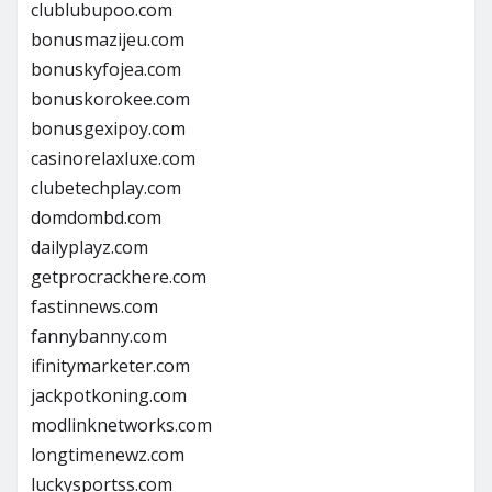
clublubupoo.com
bonusmazijeu.com
bonuskyfojea.com
bonuskorokee.com
bonusgexipoy.com
casinorelaxluxe.com
clubetechplay.com
domdombd.com
dailyplayz.com
getprocrackhere.com
fastinnews.com
fannybanny.com
ifinitymarketer.com
jackpotkoning.com
modlinknetworks.com
longtimenewz.com
luckysportss.com