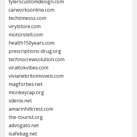
tylerscustomdesign.com
carworksonline.com
techtimesss.com
virylstore.com
motorstell.com
health150years.com
prescriptions-drug.org
technocrewsolution.com
viraltokvibes.com
vivianebritoimoveis.com
magforbes.net
monkeycap.org
sdenix.net
amarinhillcrest.com
the-tourist.org
advogato.net
isafebag.net