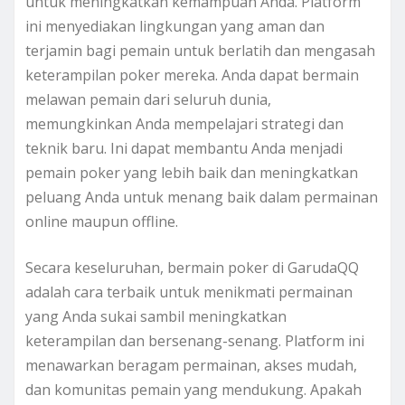
untuk meningkatkan kemampuan Anda. Platform
ini menyediakan lingkungan yang aman dan
terjamin bagi pemain untuk berlatih dan mengasah
keterampilan poker mereka. Anda dapat bermain
melawan pemain dari seluruh dunia,
memungkinkan Anda mempelajari strategi dan
teknik baru. Ini dapat membantu Anda menjadi
pemain poker yang lebih baik dan meningkatkan
peluang Anda untuk menang baik dalam permainan
online maupun offline.
Secara keseluruhan, bermain poker di GarudaQQ
adalah cara terbaik untuk menikmati permainan
yang Anda sukai sambil meningkatkan
keterampilan dan bersenang-senang. Platform ini
menawarkan beragam permainan, akses mudah,
dan komunitas pemain yang mendukung. Apakah