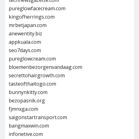
technewsgazette.com
pureglowfacecream.com
kingofherrings.com
mrbetjapan.com
anewentity.biz
appkuala.com
seo7days.com
pureglowcream.com
bloemenbezorgenvandaag.com
secrettohairgrowth.com
tasteofthaitogo.com
bunnynkitty.com
bezopasnik.org
fjmnxga.com
saigonstartransport.com
bangmaxwin.com
infonetive.com