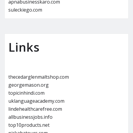
apnabusinesskaro.com
suleckiego.com
Links
thecedarglenmaltshop.com
georgemason.org
topicinhindi.com
uklanguageacademy.com
lindehealthcarefree.com
allbusinessjobs.info
top10products.net