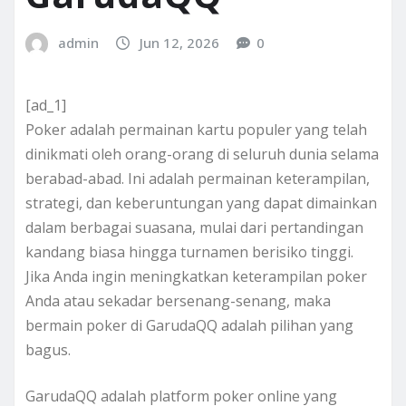
admin
Jun 12, 2026
0
[ad_1]
Poker adalah permainan kartu populer yang telah
dinikmati oleh orang-orang di seluruh dunia selama
berabad-abad. Ini adalah permainan keterampilan,
strategi, dan keberuntungan yang dapat dimainkan
dalam berbagai suasana, mulai dari pertandingan
kandang biasa hingga turnamen berisiko tinggi.
Jika Anda ingin meningkatkan keterampilan poker
Anda atau sekadar bersenang-senang, maka
bermain poker di GarudaQQ adalah pilihan yang
bagus.
GarudaQQ adalah platform poker online yang