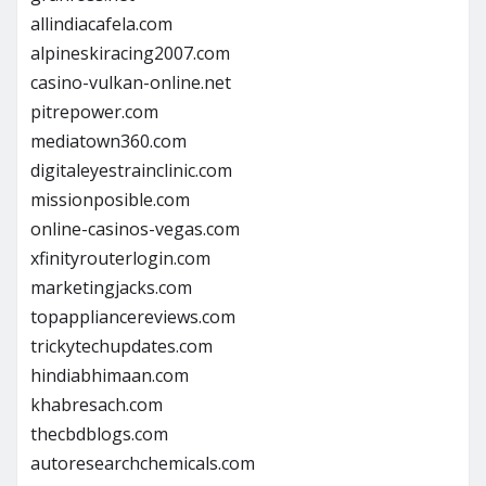
allindiacafela.com
alpineskiracing2007.com
casino-vulkan-online.net
pitrepower.com
mediatown360.com
digitaleyestrainclinic.com
missionposible.com
online-casinos-vegas.com
xfinityrouterlogin.com
marketingjacks.com
topappliancereviews.com
trickytechupdates.com
hindiabhimaan.com
khabresach.com
thecbdblogs.com
autoresearchchemicals.com