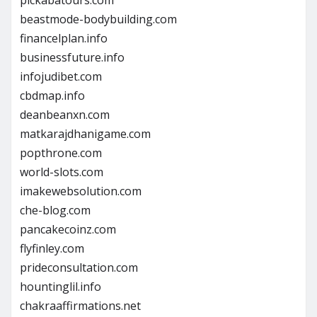
pickabatours.com
beastmode-bodybuilding.com
financelplan.info
businessfuture.info
infojudibet.com
cbdmap.info
deanbeanxn.com
matkarajdhanigame.com
popthrone.com
world-slots.com
imakewebsolution.com
che-blog.com
pancakecoinz.com
flyfinley.com
prideconsultation.com
hountinglil.info
chakraaffirmations.net