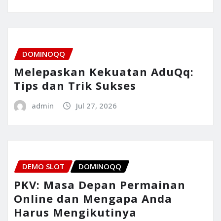
DOMINOQQ
Melepaskan Kekuatan AduQq:
Tips dan Trik Sukses
admin
Jul 27, 2026
DEMO SLOT
DOMINOQQ
PKV: Masa Depan Permainan
Online dan Mengapa Anda
Harus Mengikutinya