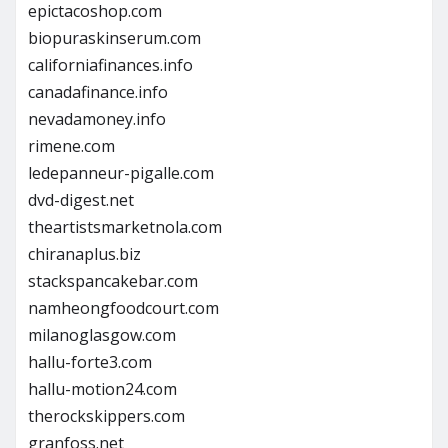
epictacoshop.com
biopuraskinserum.com
californiafinances.info
canadafinance.info
nevadamoney.info
rimene.com
ledepanneur-pigalle.com
dvd-digest.net
theartistsmarketnola.com
chiranaplus.biz
stackspancakebar.com
namheongfoodcourt.com
milanoglasgow.com
hallu-forte3.com
hallu-motion24.com
therockskippers.com
granfoss.net