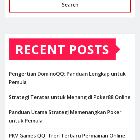
Search
RECENT POSTS
Pengertian DominoQQ: Panduan Lengkap untuk
Pemula
Strategi Teratas untuk Menang di Poker88 Online
Panduan Utama Strategi Memenangkan Poker
untuk Pemula
PKV Games QQ: Tren Terbaru Permainan Online