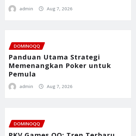
admin
Aug 7, 2026
DOMINOQQ
Panduan Utama Strategi
Memenangkan Poker untuk
Pemula
admin
Aug 7, 2026
DOMINOQQ
PKV Games QQ: Tren Terbaru