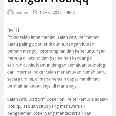
admin
Nov 6, 2025
0
[ad_1]
Poker telah lama menjadi salah satu permainan
kartu paling populer di dunia, dengan jutaan
pemain menguji keterampilan dan keberuntungan
mereka di kasino dan permainan kandang di
seluruh dunia. Namun dengan kemajuan teknologi
dan internet, poker telah menemukan rumah baru
secara online, di mana pemain dapat menikmati
permainan kapan saja, di mana saja.
Salah satu platform poker online terkemuka adalah
Hobiqq, sebuah situs yang menawarkan
pengalaman poker yang mendebarkan dan