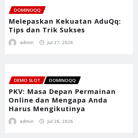
DOMINOQQ
Melepaskan Kekuatan AduQq:
Tips dan Trik Sukses
admin
Jul 27, 2026
DEMO SLOT
DOMINOQQ
PKV: Masa Depan Permainan
Online dan Mengapa Anda
Harus Mengikutinya
admin
Jul 26, 2026