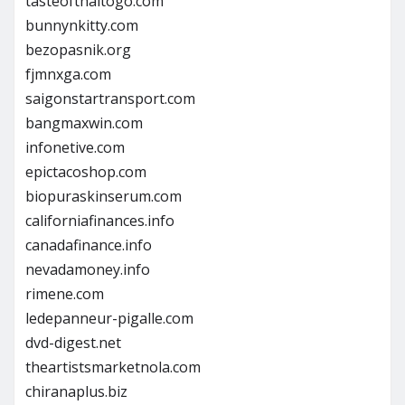
tasteofthaitogo.com
bunnynkitty.com
bezopasnik.org
fjmnxga.com
saigonstartransport.com
bangmaxwin.com
infonetive.com
epictacoshop.com
biopuraskinserum.com
californiafinances.info
canadafinance.info
nevadamoney.info
rimene.com
ledepanneur-pigalle.com
dvd-digest.net
theartistsmarketnola.com
chiranaplus.biz