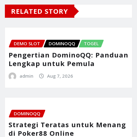
RELATED STORY
DEMO SLOT
DOMINOQQ
TOGEL
Pengertian DominoQQ: Panduan
Lengkap untuk Pemula
admin
Aug 7, 2026
DOMINOQQ
Strategi Teratas untuk Menang
di Poker88 Online