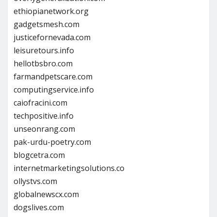
ethiopianetwork.org
gadgetsmesh.com
justicefornevada.com
leisuretours.info
hellotbsbro.com
farmandpetscare.com
computingservice.info
caiofracini.com
techpositive.info
unseonrang.com
pak-urdu-poetry.com
blogcetra.com
internetmarketingsolutions.co
ollystvs.com
globalnewscx.com
dogslives.com