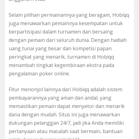
Selain pilihan permainannya yang beragam, Hobiqq
juga menawarkan pemainnya kesempatan untuk
berpartisipasi dalam turnamen dan bersaing
dengan pemain dari seluruh dunia. Dengan hadiah
uang tunai yang besar dan kompetisi papan
peringkat yang menarik, turnamen di Hobiqq
menambah tingkat kegembiraan ekstra pada
pengalaman poker online.
Fitur menonjol lainnya dari Hobiqq adalah sistem
pembayarannya yang aman dan andal, yang
memastikan pemain dapat menyetor dan menarik
dana dengan mudah. Situs ini juga menawarkan
dukungan pelanggan 24/7, jadi jika Anda memiliki
pertanyaan atau masalah saat bermain, bantuan