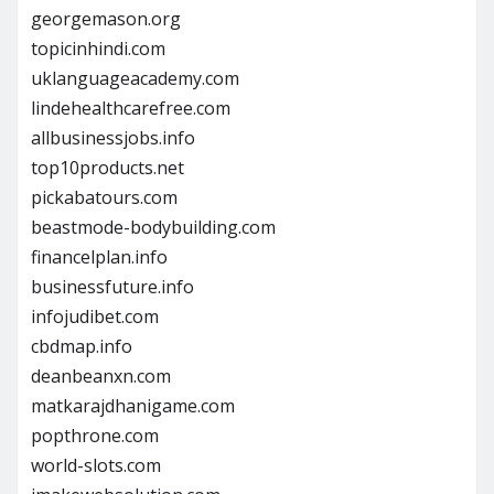
georgemason.org
topicinhindi.com
uklanguageacademy.com
lindehealthcarefree.com
allbusinessjobs.info
top10products.net
pickabatours.com
beastmode-bodybuilding.com
financelplan.info
businessfuture.info
infojudibet.com
cbdmap.info
deanbeanxn.com
matkarajdhanigame.com
popthrone.com
world-slots.com