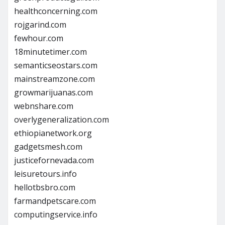
healthconcerning.com
rojgarind.com
fewhour.com
18minutetimer.com
semanticseostars.com
mainstreamzone.com
growmarijuanas.com
webnshare.com
overlygeneralization.com
ethiopianetwork.org
gadgetsmesh.com
justicefornevada.com
leisuretours.info
hellotbsbro.com
farmandpetscare.com
computingservice.info