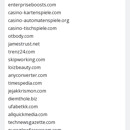
enterpriseboosts.com
casino-kartenspiele.com
casino-automatenspiele.org
casino-tischspiele.com
otbody.com
jamestrust.net
trenz24.com
skipworking.com
loizbeauty.com
anyconverter.com
timespedia.com
jejakkrismon.com
diemthole.biz
ufabetkk.com
allquickmedia.com
technewsgazette.com