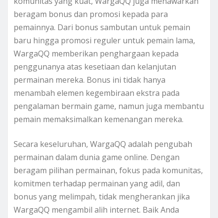
komunitas yang kuat, WargaQQ juga menawarkan
beragam bonus dan promosi kepada para
pemainnya. Dari bonus sambutan untuk pemain
baru hingga promosi reguler untuk pemain lama,
WargaQQ memberikan penghargaan kepada
penggunanya atas kesetiaan dan kelanjutan
permainan mereka. Bonus ini tidak hanya
menambah elemen kegembiraan ekstra pada
pengalaman bermain game, namun juga membantu
pemain memaksimalkan kemenangan mereka.
Secara keseluruhan, WargaQQ adalah pengubah
permainan dalam dunia game online. Dengan
beragam pilihan permainan, fokus pada komunitas,
komitmen terhadap permainan yang adil, dan
bonus yang melimpah, tidak mengherankan jika
WargaQQ mengambil alih internet. Baik Anda