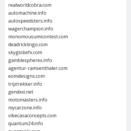
realworldcobra.com
automachine.info
autospeedsters.info
wagerchampion.info
monomousumicontest.com
deadricklingo.com
skyglobefx.com
gamblespherex.info
agentur-ramsenthaler.com
eomdesigns.com
triptrekker.info
gendxxi.net
motomasters.info
mycarzone.info
vibecasaconcepts.com
quantum24.info