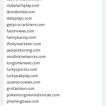
clubetechplay.com
domdombd.com
dailyplayz.com
getprocrackhere.com
fastinnews.com
fannybanny.com
ifinitymarketer.com
jackpotkoning.com
modlinknetworks.com
longtimenewz.com
luckysportss.com
luckpeakplay.com
usamicronews.com
grofashion.com
pokemongoevolutioncalc.com
phishingbase.com