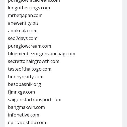
pureglowfacecream.com
kingofherrings.com
mrbetjapan.com
anewentity.biz
appkuala.com
seo7days.com
pureglowcream.com
bloemenbezorgenvandaag.com
secrettohairgrowth.com
tasteofthaitogo.com
bunnynkitty.com
bezopasnik.org
fjmnxga.com
saigonstartransport.com
bangmaxwin.com
infonetive.com
epictacoshop.com