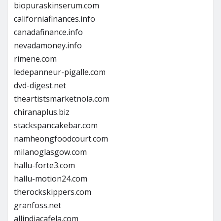
biopuraskinserum.com
californiafinances.info
canadafinance.info
nevadamoney.info
rimene.com
ledepanneur-pigalle.com
dvd-digest.net
theartistsmarketnola.com
chiranaplus.biz
stackspancakebar.com
namheongfoodcourt.com
milanoglasgow.com
hallu-forte3.com
hallu-motion24.com
therockskippers.com
granfoss.net
allindiacafela.com