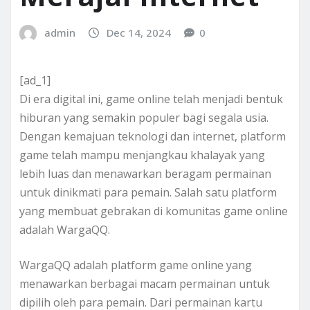
admin
Dec 14, 2024
0
[ad_1]
Di era digital ini, game online telah menjadi bentuk
hiburan yang semakin populer bagi segala usia.
Dengan kemajuan teknologi dan internet, platform
game telah mampu menjangkau khalayak yang
lebih luas dan menawarkan beragam permainan
untuk dinikmati para pemain. Salah satu platform
yang membuat gebrakan di komunitas game online
adalah WargaQQ.
WargaQQ adalah platform game online yang
menawarkan berbagai macam permainan untuk
dipilih oleh para pemain. Dari permainan kartu