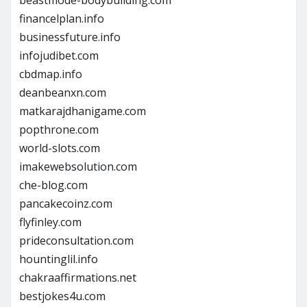
beastmode-bodybuilding.com
financelplan.info
businessfuture.info
infojudibet.com
cbdmap.info
deanbeanxn.com
matkarajdhanigame.com
popthrone.com
world-slots.com
imakewebsolution.com
che-blog.com
pancakecoinz.com
flyfinley.com
prideconsultation.com
hountinglil.info
chakraaffirmations.net
bestjokes4u.com