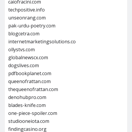
caiofracini.com
techpositive.info
unseonrang.com
pak-urdu-poetry.com
blogcetra.com
internetmarketingsolutions.co
ollystvs.com
globalnewscx.com
dogslives.com
pdfbookplanet.com
queenofrattan.com
thequeenofrattan.com
denohubpro.com
blades-knife.com
one-piece-spoiler.com
studiooneiota.com
findingcasino.org