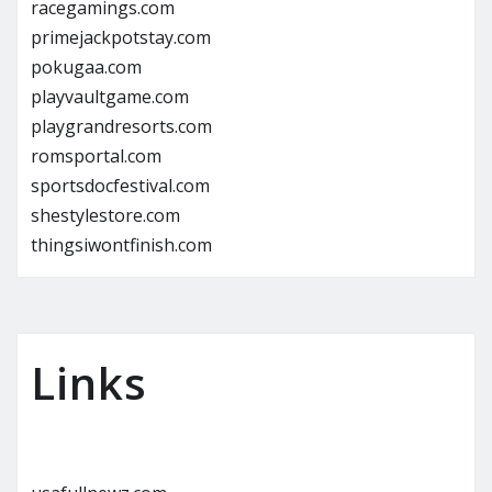
racegamings.com
primejackpotstay.com
pokugaa.com
playvaultgame.com
playgrandresorts.com
romsportal.com
sportsdocfestival.com
shestylestore.com
thingsiwontfinish.com
Links