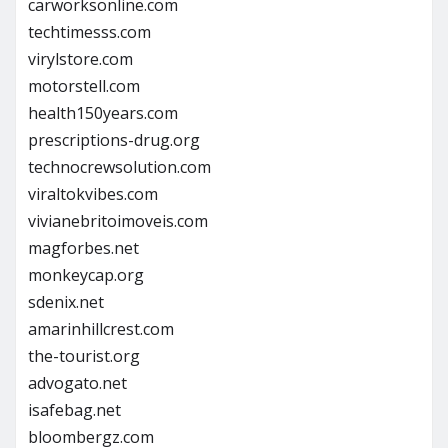
carworksonline.com
techtimesss.com
virylstore.com
motorstell.com
health150years.com
prescriptions-drug.org
technocrewsolution.com
viraltokvibes.com
vivianebritoimoveis.com
magforbes.net
monkeycap.org
sdenix.net
amarinhillcrest.com
the-tourist.org
advogato.net
isafebag.net
bloombergz.com