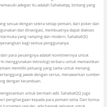
emasuki adegan itu adalah Sahabatqq, bintang yang
 sesuai dengan selera setiap pemain, dari poker dan
 digunakan dan dinavigasi, membuatnya dapat diakses
antarmuka yang ramping dan modern, SahabatQQ
nyenangkan bagi semua penggunanya.
dari para pesaingnya adalah komitmennya untuk
form menggunakan teknologi terbaru untuk memastikan
emain memiliki peluang yang sama untuk menang.
ertanggung jawab dengan serius, menawarkan sumber
ang dengan kecanduan.
mengesankan untuk bermain adil, SahabatQQ juga
i penghargaan kepada para pemain setia. Dari bonus
n turnamen reguler, ada banyak peluang untuk