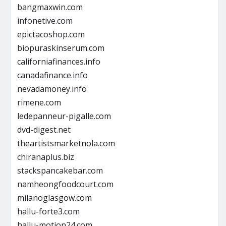
bangmaxwin.com
infonetive.com
epictacoshop.com
biopuraskinserum.com
californiafinances.info
canadafinance.info
nevadamoney.info
rimene.com
ledepanneur-pigalle.com
dvd-digest.net
theartistsmarketnola.com
chiranaplus.biz
stackspancakebar.com
namheongfoodcourt.com
milanoglasgow.com
hallu-forte3.com
hallu-motion24.com