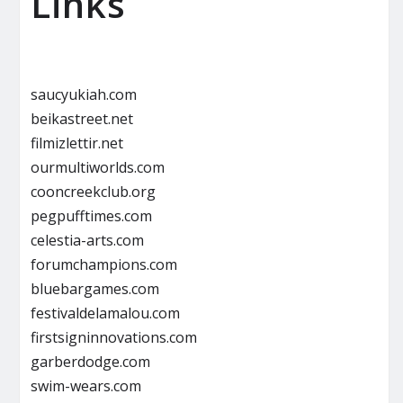
Links
saucyukiah.com
beikastreet.net
filmizlettir.net
ourmultiworlds.com
cooncreekclub.org
pegpufftimes.com
celestia-arts.com
forumchampions.com
bluebargames.com
festivaldelamalou.com
firstsigninnovations.com
garberdodge.com
swim-wears.com