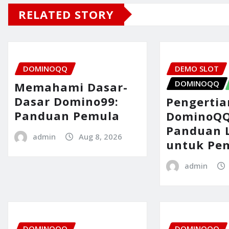
RELATED STORY
DOMINOQQ
DEMO SLOT
DOMINOQQ
Memahami Dasar-
Dasar Domino99:
Pengertia
Panduan Pemula
DominoQQ
Panduan 
admin
Aug 8, 2026
untuk Pe
admin
DOMINOQQ
DOMINOQQ