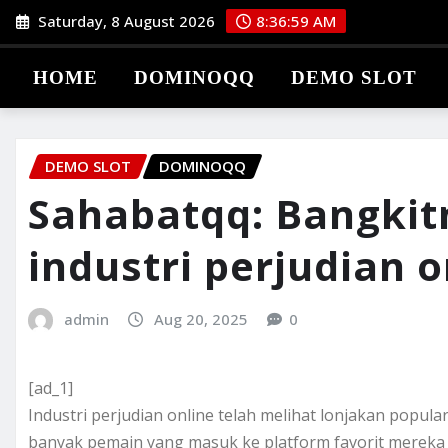
Skip
Saturday, 8 August 2026
8:37:00 AM
to
content
HOME
DOMINOQQ
DEMO SLOT
DEMO SLOT
DOMINOQQ
Sahabatqq: Bangkit
industri perjudian o
admin
Aug 20, 2025
0
[ad_1]
Industri perjudian online telah melihat lonjakan popul
banyak pemain yang masuk ke platform favorit merek