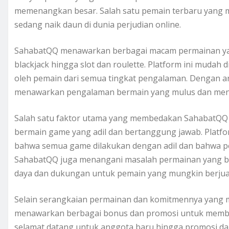
memenangkan besar. Salah satu pemain terbaru yang m
sedang naik daun di dunia perjudian online.
SahabatQQ menawarkan berbagai macam permainan yang
blackjack hingga slot dan roulette. Platform ini mudah
oleh pemain dari semua tingkat pengalaman. Dengan 
menawarkan pengalaman bermain yang mulus dan me
Salah satu faktor utama yang membedakan SahabatQQ 
bermain game yang adil dan bertanggung jawab. Plat
bahwa semua game dilakukan dengan adil dan bahwa p
SahabatQQ juga menangani masalah permainan yang b
daya dan dukungan untuk pemain yang mungkin berju
Selain serangkaian permainan dan komitmennya yang 
menawarkan berbagai bonus dan promosi untuk member
selamat datang untuk anggota baru hingga promosi da