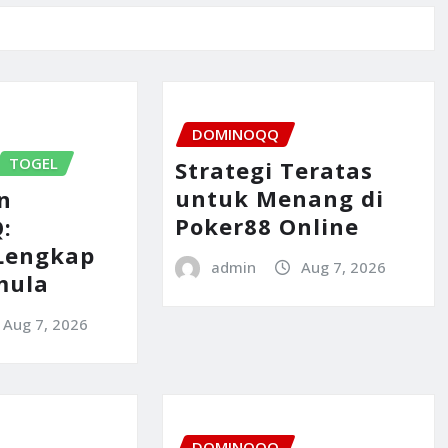
DOMINOQQ
TOGEL
Strategi Teratas
untuk Menang di
n
Poker88 Online
:
Lengkap
admin
Aug 7, 2026
mula
Aug 7, 2026
DOMINOQQ