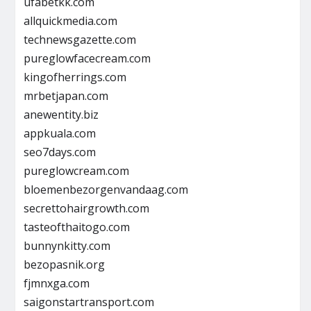
ufabetkk.com
allquickmedia.com
technewsgazette.com
pureglowfacecream.com
kingofherrings.com
mrbetjapan.com
anewentity.biz
appkuala.com
seo7days.com
pureglowcream.com
bloemenbezorgenvandaag.com
secrettohairgrowth.com
tasteofthaitogo.com
bunnynkitty.com
bezopasnik.org
fjmnxga.com
saigonstartransport.com