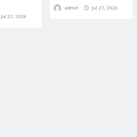
admin
Jul 27, 2026
Jul 27, 2026