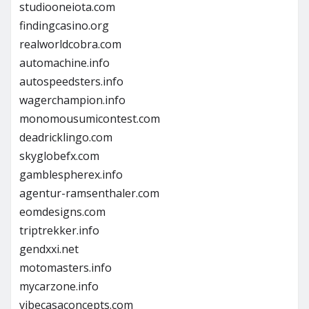
studiooneiota.com
findingcasino.org
realworldcobra.com
automachine.info
autospeedsters.info
wagerchampion.info
monomousumicontest.com
deadricklingo.com
skyglobefx.com
gamblespherex.info
agentur-ramsenthaler.com
eomdesigns.com
triptrekker.info
gendxxi.net
motomasters.info
mycarzone.info
vibecasaconcepts.com