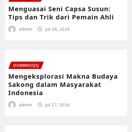
Menguasai Seni Capsa Susun:
Tips dan Trik dari Pemain Ahli
admin
Jul 28, 2026
DOMINOQQ
Mengeksplorasi Makna Budaya
Sakong dalam Masyarakat
Indonesia
admin
Jul 27, 2026