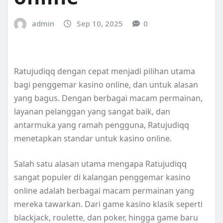
admin
Sep 10, 2025
0
Ratujudiqq dengan cepat menjadi pilihan utama
bagi penggemar kasino online, dan untuk alasan
yang bagus. Dengan berbagai macam permainan,
layanan pelanggan yang sangat baik, dan
antarmuka yang ramah pengguna, Ratujudiqq
menetapkan standar untuk kasino online.
Salah satu alasan utama mengapa Ratujudiqq
sangat populer di kalangan penggemar kasino
online adalah berbagai macam permainan yang
mereka tawarkan. Dari game kasino klasik seperti
blackjack, roulette, dan poker, hingga game baru