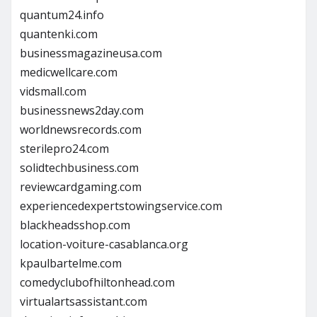
quantum24.info
quantenki.com
businessmagazineusa.com
medicwellcare.com
vidsmall.com
businessnews2day.com
worldnewsrecords.com
sterilepro24.com
solidtechbusiness.com
reviewcardgaming.com
experiencedexpertstowingservice.com
blackheadsshop.com
location-voiture-casablanca.org
kpaulbartelme.com
comedyclubofhiltonhead.com
virtualartsassistant.com