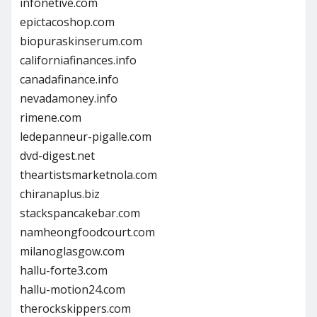
infonetive.com
epictacoshop.com
biopuraskinserum.com
californiafinances.info
canadafinance.info
nevadamoney.info
rimene.com
ledepanneur-pigalle.com
dvd-digest.net
theartistsmarketnola.com
chiranaplus.biz
stackspancakebar.com
namheongfoodcourt.com
milanoglasgow.com
hallu-forte3.com
hallu-motion24.com
therockskippers.com