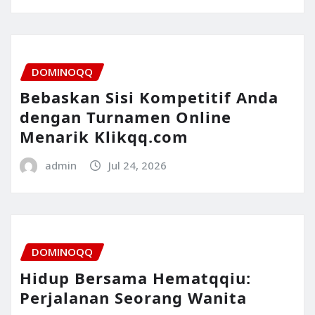
DOMINOQQ
Bebaskan Sisi Kompetitif Anda
dengan Turnamen Online
Menarik Klikqq.com
admin
Jul 24, 2026
DOMINOQQ
Hidup Bersama Hematqqiu:
Perjalanan Seorang Wanita