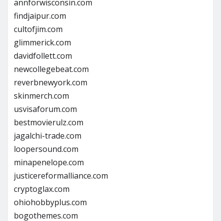
annforwisconsin.com
findjaipur.com
cultofjim.com
glimmerick.com
davidfollett.com
newcollegebeat.com
reverbnewyork.com
skinmerch.com
usvisaforum.com
bestmovierulz.com
jagalchi-trade.com
loopersound.com
minapenelope.com
justicereformalliance.com
cryptoglax.com
ohiohobbyplus.com
bogothemes.com