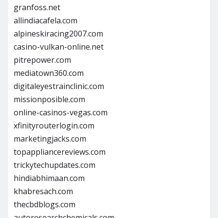
granfoss.net
allindiacafela.com
alpineskiracing2007.com
casino-vulkan-online.net
pitrepower.com
mediatown360.com
digitaleyestrainclinic.com
missionposible.com
online-casinos-vegas.com
xfinityrouterlogin.com
marketingjacks.com
topappliancereviews.com
trickytechupdates.com
hindiabhimaan.com
khabresach.com
thecbdblogs.com
autoresearchchemicals.com