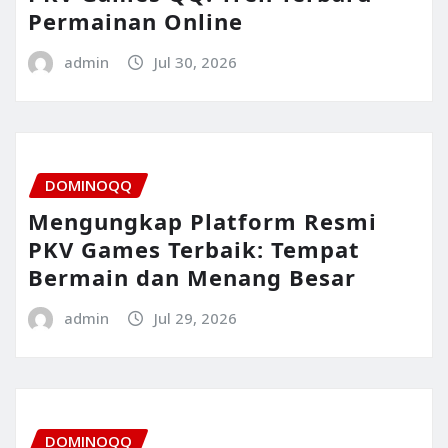
Permainan Online
admin
Jul 30, 2026
DOMINOQQ
Mengungkap Platform Resmi
PKV Games Terbaik: Tempat
Bermain dan Menang Besar
admin
Jul 29, 2026
DOMINOQQ