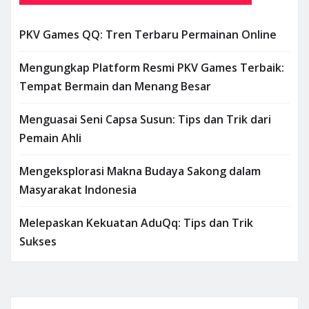
PKV Games QQ: Tren Terbaru Permainan Online
Mengungkap Platform Resmi PKV Games Terbaik:
Tempat Bermain dan Menang Besar
Menguasai Seni Capsa Susun: Tips dan Trik dari
Pemain Ahli
Mengeksplorasi Makna Budaya Sakong dalam
Masyarakat Indonesia
Melepaskan Kekuatan AduQq: Tips dan Trik
Sukses