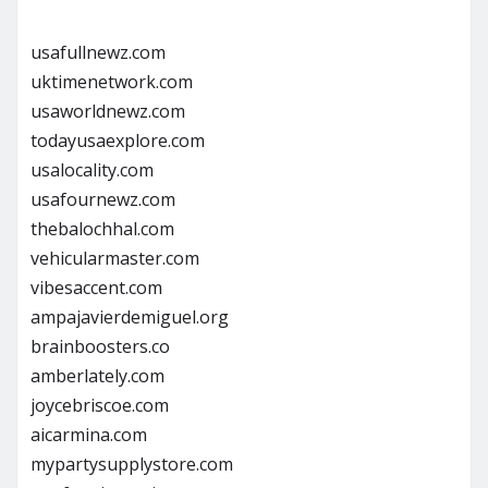
usafullnewz.com
uktimenetwork.com
usaworldnewz.com
todayusaexplore.com
usalocality.com
usafournewz.com
thebalochhal.com
vehicularmaster.com
vibesaccent.com
ampajavierdemiguel.org
brainboosters.co
amberlately.com
joycebriscoe.com
aicarmina.com
mypartysupplystore.com