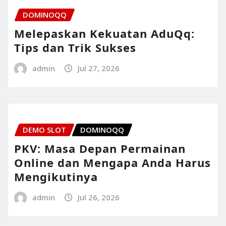
DOMINOQQ
Melepaskan Kekuatan AduQq:
Tips dan Trik Sukses
admin
Jul 27, 2026
DEMO SLOT
DOMINOQQ
PKV: Masa Depan Permainan
Online dan Mengapa Anda Harus
Mengikutinya
admin
Jul 26, 2026