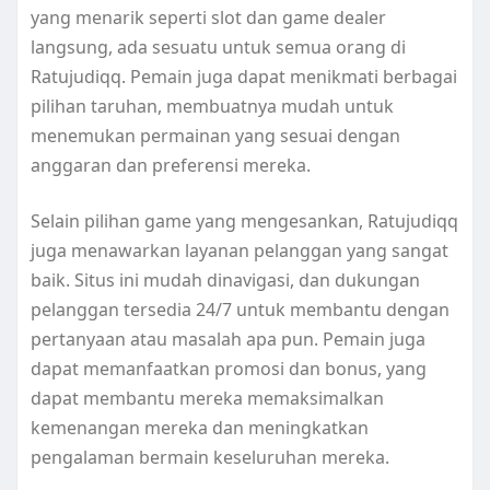
yang menarik seperti slot dan game dealer
langsung, ada sesuatu untuk semua orang di
Ratujudiqq. Pemain juga dapat menikmati berbagai
pilihan taruhan, membuatnya mudah untuk
menemukan permainan yang sesuai dengan
anggaran dan preferensi mereka.
Selain pilihan game yang mengesankan, Ratujudiqq
juga menawarkan layanan pelanggan yang sangat
baik. Situs ini mudah dinavigasi, dan dukungan
pelanggan tersedia 24/7 untuk membantu dengan
pertanyaan atau masalah apa pun. Pemain juga
dapat memanfaatkan promosi dan bonus, yang
dapat membantu mereka memaksimalkan
kemenangan mereka dan meningkatkan
pengalaman bermain keseluruhan mereka.