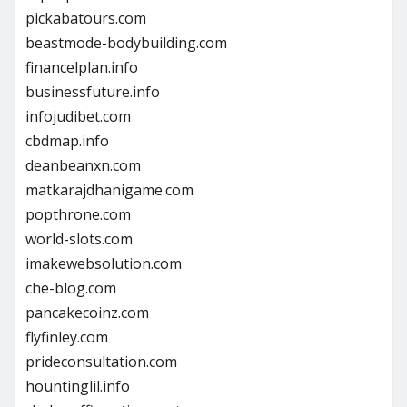
pickabatours.com
beastmode-bodybuilding.com
financelplan.info
businessfuture.info
infojudibet.com
cbdmap.info
deanbeanxn.com
matkarajdhanigame.com
popthrone.com
world-slots.com
imakewebsolution.com
che-blog.com
pancakecoinz.com
flyfinley.com
prideconsultation.com
hountinglil.info