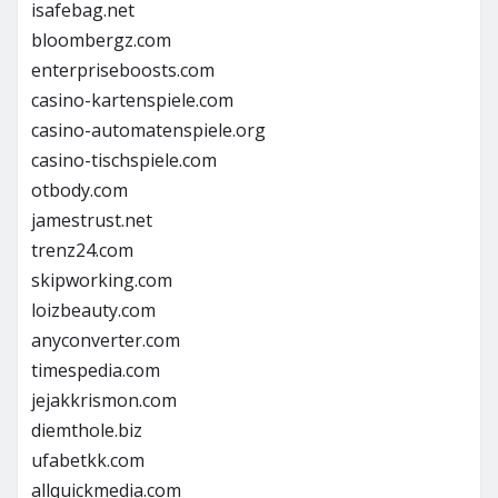
isafebag.net
bloombergz.com
enterpriseboosts.com
casino-kartenspiele.com
casino-automatenspiele.org
casino-tischspiele.com
otbody.com
jamestrust.net
trenz24.com
skipworking.com
loizbeauty.com
anyconverter.com
timespedia.com
jejakkrismon.com
diemthole.biz
ufabetkk.com
allquickmedia.com