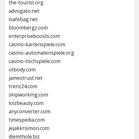
the-tourist.org
advogato.net
isafebag.net
bloombergz.com
enterpriseboosts.com
casino-kartenspiele.com
casino-automatenspiele.org
casino-tischspiele.com
otbody.com
jamestrust.net
trenz24.com
skipworking.com
loizbeauty.com
anyconverter.com
timespedia.com
jejakkrismon.com
diemthole.biz