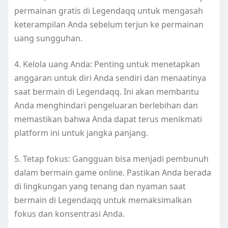
permainan gratis di Legendaqq untuk mengasah
keterampilan Anda sebelum terjun ke permainan
uang sungguhan.
4. Kelola uang Anda: Penting untuk menetapkan
anggaran untuk diri Anda sendiri dan menaatinya
saat bermain di Legendaqq. Ini akan membantu
Anda menghindari pengeluaran berlebihan dan
memastikan bahwa Anda dapat terus menikmati
platform ini untuk jangka panjang.
5. Tetap fokus: Gangguan bisa menjadi pembunuh
dalam bermain game online. Pastikan Anda berada
di lingkungan yang tenang dan nyaman saat
bermain di Legendaqq untuk memaksimalkan
fokus dan konsentrasi Anda.