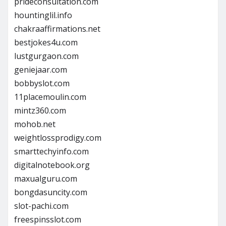
prideconsultation.com
hountinglil.info
chakraaffirmations.net
bestjokes4u.com
lustgurgaon.com
geniejaar.com
bobbyslot.com
11placemoulin.com
mintz360.com
mohob.net
weightlossprodigy.com
smarttechyinfo.com
digitalnotebook.org
maxualguru.com
bongdasuncity.com
slot-pachi.com
freespinsslot.com