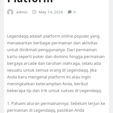
admin
May 14, 2026
0
Legendaqq adalah platform online populer yang
menawarkan berbagai permainan dan aktivitas
untuk dinikmati penggunanya. Dari permainan
kartu seperti poker dan domino hingga permainan
bergaya arcade dan taruhan olahraga, selalu ada
sesuatu untuk semua orang di Legendaqq. Jika
Anda baru mengenal platform ini atau ingin
meningkatkan keterampilan Anda, berikut
beberapa tip dan trik untuk sukses di Legendaqq.
1. Pahami aturan permainannya: Sebelum terjun ke
permainan di Legendaqq, pastikan Anda