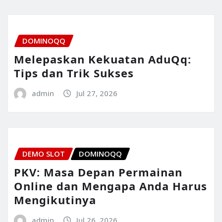
DOMINOQQ
Melepaskan Kekuatan AduQq:
Tips dan Trik Sukses
admin
Jul 27, 2026
DEMO SLOT
DOMINOQQ
PKV: Masa Depan Permainan
Online dan Mengapa Anda Harus
Mengikutinya
admin
Jul 26, 2026