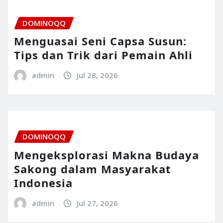
DOMINOQQ
Menguasai Seni Capsa Susun:
Tips dan Trik dari Pemain Ahli
admin
Jul 28, 2026
DOMINOQQ
Mengeksplorasi Makna Budaya
Sakong dalam Masyarakat
Indonesia
admin
Jul 27, 2026