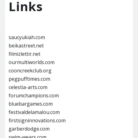
Links
saucyukiah.com
beikastreet.net
filmizlettir.net
ourmultiworlds.com
cooncreekclub.org
pegpufftimes.com
celestia-arts.com
forumchampions.com
bluebargames.com
festivaldelamalou.com
firstsigninnovations.com
garberdodge.com
swim-wears.com