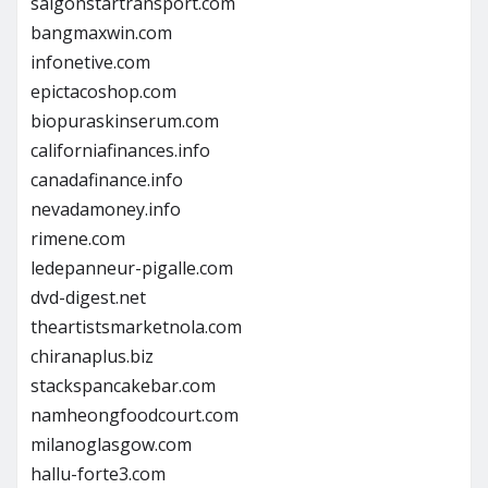
saigonstartransport.com
bangmaxwin.com
infonetive.com
epictacoshop.com
biopuraskinserum.com
californiafinances.info
canadafinance.info
nevadamoney.info
rimene.com
ledepanneur-pigalle.com
dvd-digest.net
theartistsmarketnola.com
chiranaplus.biz
stackspancakebar.com
namheongfoodcourt.com
milanoglasgow.com
hallu-forte3.com