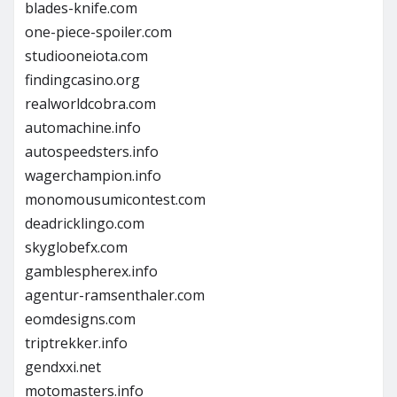
blades-knife.com
one-piece-spoiler.com
studiooneiota.com
findingcasino.org
realworldcobra.com
automachine.info
autospeedsters.info
wagerchampion.info
monomousumicontest.com
deadricklingo.com
skyglobefx.com
gamblespherex.info
agentur-ramsenthaler.com
eomdesigns.com
triptrekker.info
gendxxi.net
motomasters.info