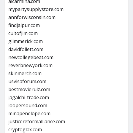
aicarmina.com
mypartysupplystore.com
annforwisconsin.com
findjaipur.com
cultofjim.com
glimmerick.com
davidfollett.com
newcollegebeat.com
reverbnewyork.com
skinmerch.com
usvisaforum.com
bestmovierulz.com
jagalchi-trade.com
loopersound.com
minapenelope.com
justicereformalliance.com
cryptoglax.com