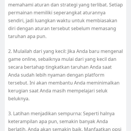
memahami aturan dan strategi yang terlibat. Setiap
permainan memiliki seperangkat aturannya
sendiri, jadi luangkan waktu untuk membiasakan
diri dengan aturan tersebut sebelum memasang
taruhan apa pun.
2. Mulailah dari yang kecil: Jika Anda baru mengenal
game online, sebaiknya mulai dari yang kecil dan
secara bertahap tingkatkan taruhan Anda saat
Anda sudah lebih nyaman dengan platform
tersebut. Ini akan membantu Anda meminimalkan
kerugian saat Anda masih mempelajari seluk
beluknya.
3. Latihan menjadikan sempurna: Seperti halnya
keterampilan apa pun, semakin banyak Anda
berlatih, Anda akan semakin baik. Manfaatkan opsi