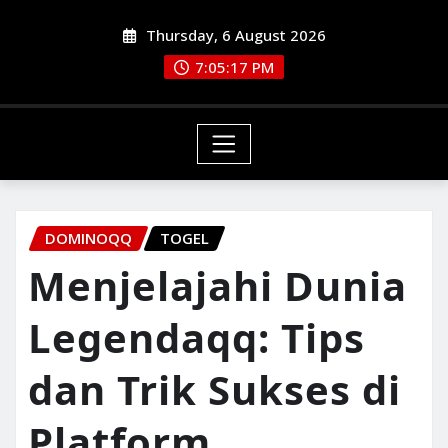
Skip
Thursday, 6 August 2026
to
content
7:05:18 PM
DOMINOQQ
TOGEL
Menjelajahi Dunia
Legendaqq: Tips
dan Trik Sukses di
Platform