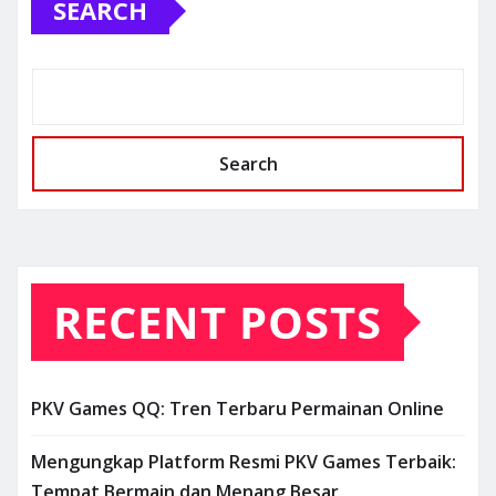
SEARCH
Search
RECENT POSTS
PKV Games QQ: Tren Terbaru Permainan Online
Mengungkap Platform Resmi PKV Games Terbaik:
Tempat Bermain dan Menang Besar