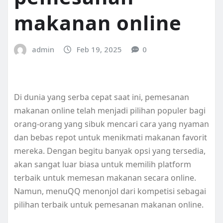
makanan online
admin
Feb 19, 2025
0
Di dunia yang serba cepat saat ini, pemesanan
makanan online telah menjadi pilihan populer bagi
orang-orang yang sibuk mencari cara yang nyaman
dan bebas repot untuk menikmati makanan favorit
mereka. Dengan begitu banyak opsi yang tersedia,
akan sangat luar biasa untuk memilih platform
terbaik untuk memesan makanan secara online.
Namun, menuQQ menonjol dari kompetisi sebagai
pilihan terbaik untuk pemesanan makanan online.