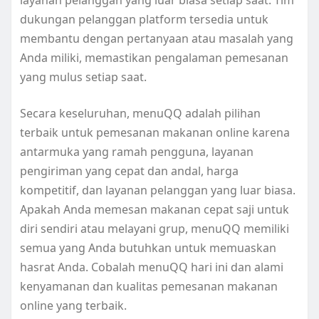
dukungan pelanggan platform tersedia untuk
membantu dengan pertanyaan atau masalah yang
Anda miliki, memastikan pengalaman pemesanan
yang mulus setiap saat.
Secara keseluruhan, menuQQ adalah pilihan
terbaik untuk pemesanan makanan online karena
antarmuka yang ramah pengguna, layanan
pengiriman yang cepat dan andal, harga
kompetitif, dan layanan pelanggan yang luar biasa.
Apakah Anda memesan makanan cepat saji untuk
diri sendiri atau melayani grup, menuQQ memiliki
semua yang Anda butuhkan untuk memuaskan
hasrat Anda. Cobalah menuQQ hari ini dan alami
kenyamanan dan kualitas pemesanan makanan
online yang terbaik.