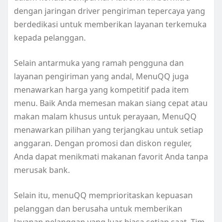
dengan jaringan driver pengiriman tepercaya yang
berdedikasi untuk memberikan layanan terkemuka
kepada pelanggan.
Selain antarmuka yang ramah pengguna dan
layanan pengiriman yang andal, MenuQQ juga
menawarkan harga yang kompetitif pada item
menu. Baik Anda memesan makan siang cepat atau
makan malam khusus untuk perayaan, MenuQQ
menawarkan pilihan yang terjangkau untuk setiap
anggaran. Dengan promosi dan diskon reguler,
Anda dapat menikmati makanan favorit Anda tanpa
merusak bank.
Selain itu, menuQQ memprioritaskan kepuasan
pelanggan dan berusaha untuk memberikan
layanan pelanggan yang luar biasa setiap saat. Tim