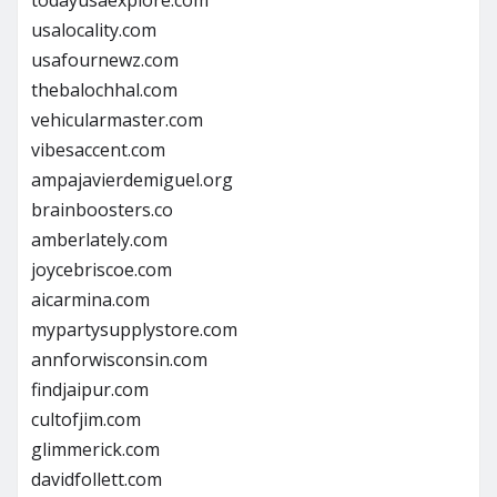
todayusaexplore.com
usalocality.com
usafournewz.com
thebalochhal.com
vehicularmaster.com
vibesaccent.com
ampajavierdemiguel.org
brainboosters.co
amberlately.com
joycebriscoe.com
aicarmina.com
mypartysupplystore.com
annforwisconsin.com
findjaipur.com
cultofjim.com
glimmerick.com
davidfollett.com