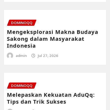
DOMINOQQ
Mengeksplorasi Makna Budaya
Sakong dalam Masyarakat
Indonesia
admin
Jul 27, 2026
DOMINOQQ
Melepaskan Kekuatan AduQq:
Tips dan Trik Sukses