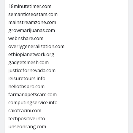
18minutetimer.com
semanticseostars.com
mainstreamzone.com
growmarijuanas.com
webnshare.com
overlygeneralization.com
ethiopianetwork.org
gadgetsmesh.com
justicefornevada.com
leisuretours.info
hellotbsbro.com
farmandpetscare.com
computingservice.info
caiofracini.com
techpositive.info
unseonrang.com