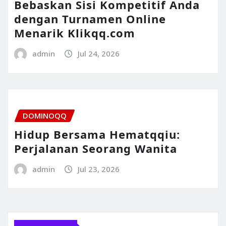
Bebaskan Sisi Kompetitif Anda
dengan Turnamen Online
Menarik Klikqq.com
admin
Jul 24, 2026
DOMINOQQ
Hidup Bersama Hematqqiu:
Perjalanan Seorang Wanita
admin
Jul 23, 2026