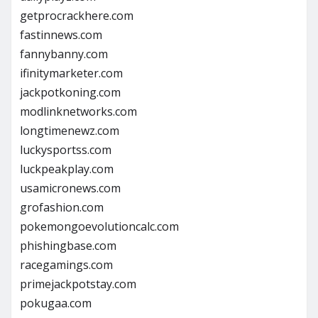
getprocrackhere.com
fastinnews.com
fannybanny.com
ifinitymarketer.com
jackpotkoning.com
modlinknetworks.com
longtimenewz.com
luckysportss.com
luckpeakplay.com
usamicronews.com
grofashion.com
pokemongoevolutioncalc.com
phishingbase.com
racegamings.com
primejackpotstay.com
pokugaa.com