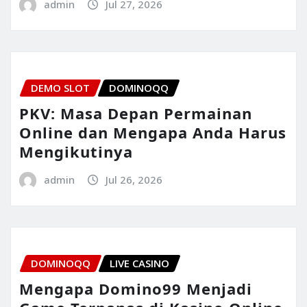
admin
Jul 27, 2026
DEMO SLOT
DOMINOQQ
PKV: Masa Depan Permainan
Online dan Mengapa Anda Harus
Mengikutinya
admin
Jul 26, 2026
DOMINOQQ
LIVE CASINO
Mengapa Domino99 Menjadi