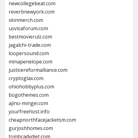
newcollegebeat.com
reverbnewyork.com
skinmerch.com
usvisaforum.com
bestmovierulz.com
jagalchi-trade.com
loopersound.com
minapenelope.com
justicereformalliance.com
cryptoglax.com
ohiohobbyplus.com
bogothemes.com
ajino-mingei.com
yourfreehost.info
cheapnorthfacejacketsm.com
gurjoshhomes.com
tombradydiet.com