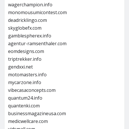
wagerchampion.info
monomousumicontest.com
deadricklingo.com
skyglobefx.com
gamblespherex.info
agentur-ramsenthaler.com
eomdesigns.com
triptrekker.info
gendxxi.net
motomasters.info
mycarzone.info
vibecasaconcepts.com
quantum24.info
quantenki.com
businessmagazineusa.com
medicwellcare.com