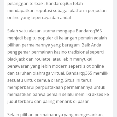
pelanggan terbaik, Bandarqq365 telah
mendapatkan reputasi sebagai platform perjudian
online yang tepercaya dan andal.
Salah satu alasan utama mengapa Bandarqq365
menjadi begitu populer di kalangan pemain adalah
pilihan permainannya yang beragam. Baik Anda
penggemar permainan kasino tradisional seperti
blackjack dan roulette, atau lebih menyukai
penawaran yang lebih modern seperti slot online
dan taruhan olahraga virtual, Bandarqq365 memiliki
sesuatu untuk semua orang. Situs ini terus
memperbarui perpustakaan permainannya untuk
memastikan bahwa pemain selalu memiliki akses ke
judul terbaru dan paling menarik di pasar.
Selain pilihan permainannya yang mengesankan,