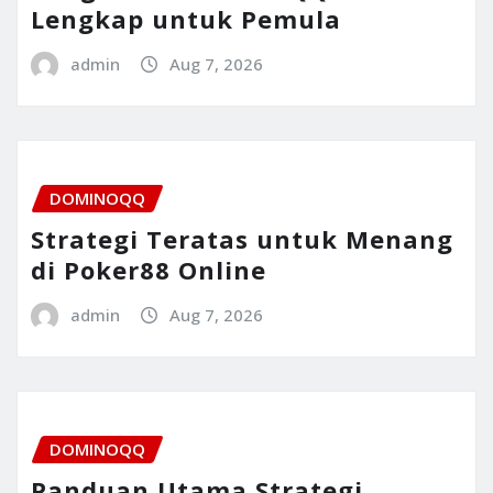
Lengkap untuk Pemula
admin
Aug 7, 2026
DOMINOQQ
Strategi Teratas untuk Menang
di Poker88 Online
admin
Aug 7, 2026
DOMINOQQ
Panduan Utama Strategi