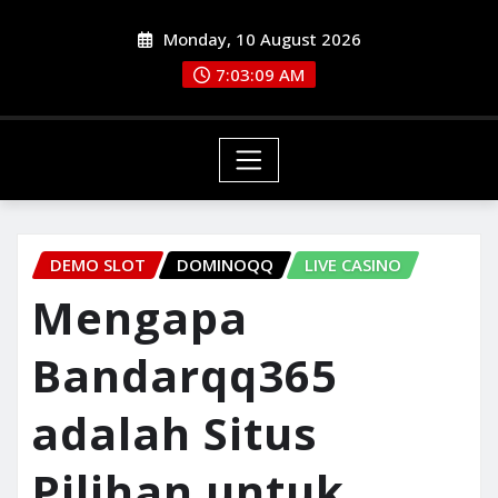
Skip
Monday, 10 August 2026
to
content
7:03:10 AM
DEMO SLOT
DOMINOQQ
LIVE CASINO
Mengapa
Bandarqq365
adalah Situs
Pilihan untuk