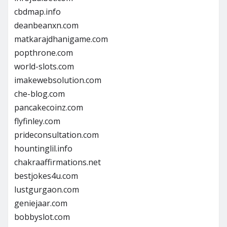
cbdmap.info
deanbeanxn.com
matkarajdhanigame.com
popthrone.com
world-slots.com
imakewebsolution.com
che-blog.com
pancakecoinz.com
flyfinley.com
prideconsultation.com
hountinglil.info
chakraaffirmations.net
bestjokes4u.com
lustgurgaon.com
geniejaar.com
bobbyslot.com