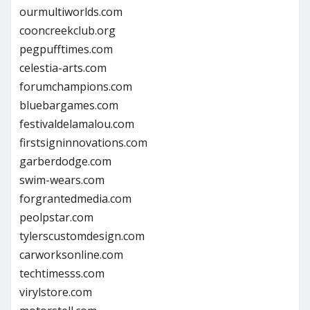
ourmultiworlds.com
cooncreekclub.org
pegpufftimes.com
celestia-arts.com
forumchampions.com
bluebargames.com
festivaldelamalou.com
firstsigninnovations.com
garberdodge.com
swim-wears.com
forgrantedmedia.com
peolpstar.com
tylerscustomdesign.com
carworksonline.com
techtimesss.com
virylstore.com