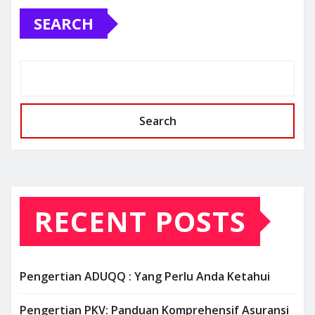
SEARCH
Search
RECENT POSTS
Pengertian ADUQQ : Yang Perlu Anda Ketahui
Pengertian PKV: Panduan Komprehensif Asuransi