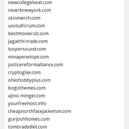
newcollegebeat.com
reverbnewyork.com
skinmerch.com
usvisaforum.com
bestmovierulz.com
jagalchi-trade.com
loopersound.com
minapenelope.com
justicereformalliance.com
cryptoglax.com
ohiohobbyplus.com
bogothemes.com
ajino-mingei.com
yourfreehost.info
cheapnorthfacejacketsm.com
gurjoshhomes.com
tombradydiet.com