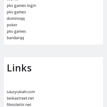
pkv games login
pkv games
dominoqq
poker
pkv games
bandarqq
Links
saucyukiah.com
beikastreet.net
filmizlettir.net