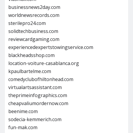
businessnews2day.com
worldnewsrecords.com
sterilepro24.com
solidtechbusiness.com
reviewcardgaming.com
experiencedexpertstowingservice.com
blackheadsshop.com
location-voiture-casablanca.org
kpaulbartelme.com
comedyclubofhiltonhead.com
virtualartsassistant.com
theprimeinfographics.com
cheapvaliumordernow.com
beenime.com
sodecia-kemmerich.com
fun-mak.com