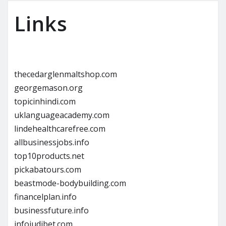
Links
thecedarglenmaltshop.com
georgemason.org
topicinhindi.com
uklanguageacademy.com
lindehealthcarefree.com
allbusinessjobs.info
top10products.net
pickabatours.com
beastmode-bodybuilding.com
financelplan.info
businessfuture.info
infojudibet.com