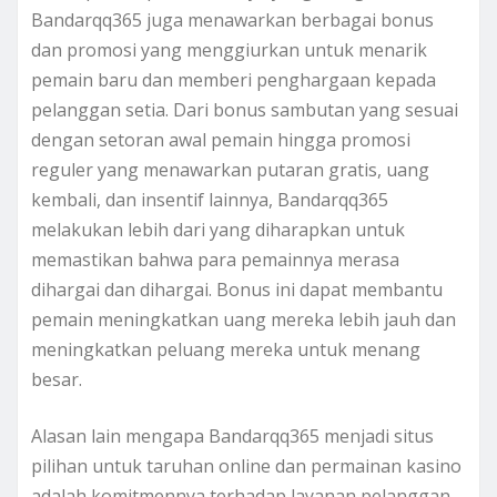
Bandarqq365 juga menawarkan berbagai bonus
dan promosi yang menggiurkan untuk menarik
pemain baru dan memberi penghargaan kepada
pelanggan setia. Dari bonus sambutan yang sesuai
dengan setoran awal pemain hingga promosi
reguler yang menawarkan putaran gratis, uang
kembali, dan insentif lainnya, Bandarqq365
melakukan lebih dari yang diharapkan untuk
memastikan bahwa para pemainnya merasa
dihargai dan dihargai. Bonus ini dapat membantu
pemain meningkatkan uang mereka lebih jauh dan
meningkatkan peluang mereka untuk menang
besar.
Alasan lain mengapa Bandarqq365 menjadi situs
pilihan untuk taruhan online dan permainan kasino
adalah komitmennya terhadap layanan pelanggan.