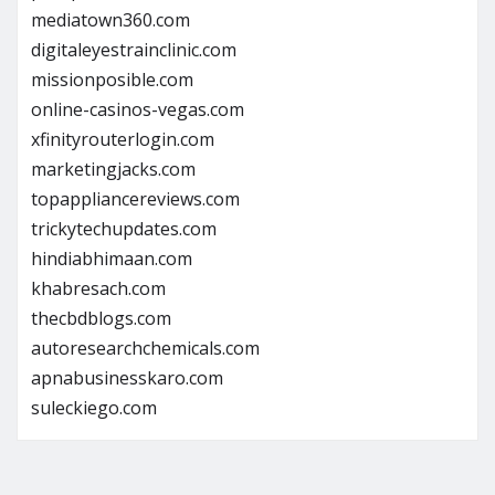
mediatown360.com
digitaleyestrainclinic.com
missionposible.com
online-casinos-vegas.com
xfinityrouterlogin.com
marketingjacks.com
topappliancereviews.com
trickytechupdates.com
hindiabhimaan.com
khabresach.com
thecbdblogs.com
autoresearchchemicals.com
apnabusinesskaro.com
suleckiego.com