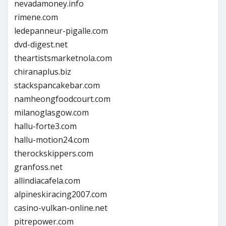
nevadamoney.info
rimene.com
ledepanneur-pigalle.com
dvd-digest.net
theartistsmarketnola.com
chiranaplus.biz
stackspancakebar.com
namheongfoodcourt.com
milanoglasgow.com
hallu-forte3.com
hallu-motion24.com
therockskippers.com
granfoss.net
allindiacafela.com
alpineskiracing2007.com
casino-vulkan-online.net
pitrepower.com