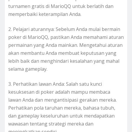
turnamen gratis di MarioQQ untuk berlatih dan
memperbaiki keterampilan Anda.
2. Pelajari aturannya: Sebelum Anda mulai bermain
poker di MarioQQ, pastikan Anda memahami aturan
permainan yang Anda mainkan. Mengetahui aturan
akan membantu Anda membuat keputusan yang
lebih baik dan menghindari kesalahan yang mahal
selama gameplay.
3. Perhatikan lawan Anda: Salah satu kunci
kesuksesan di poker adalah mampu membaca
lawan Anda dan mengantisipasi gerakan mereka.
Perhatikan pola taruhan mereka, bahasa tubuh,
dan gameplay keseluruhan untuk mendapatkan
wawasan tentang strategi mereka dan
meningkatkan sendiri.