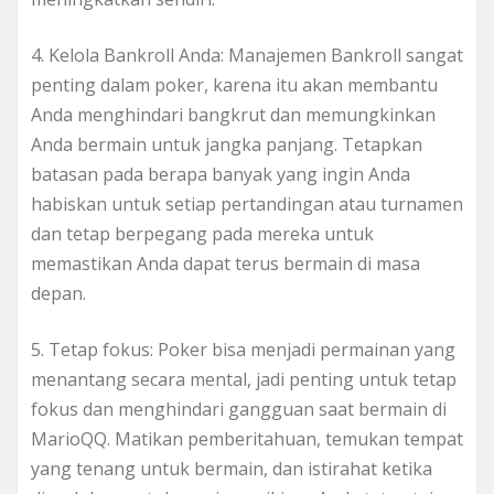
4. Kelola Bankroll Anda: Manajemen Bankroll sangat
penting dalam poker, karena itu akan membantu
Anda menghindari bangkrut dan memungkinkan
Anda bermain untuk jangka panjang. Tetapkan
batasan pada berapa banyak yang ingin Anda
habiskan untuk setiap pertandingan atau turnamen
dan tetap berpegang pada mereka untuk
memastikan Anda dapat terus bermain di masa
depan.
5. Tetap fokus: Poker bisa menjadi permainan yang
menantang secara mental, jadi penting untuk tetap
fokus dan menghindari gangguan saat bermain di
MarioQQ. Matikan pemberitahuan, temukan tempat
yang tenang untuk bermain, dan istirahat ketika