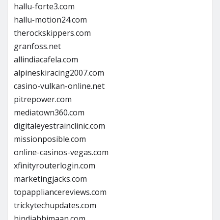
hallu-forte3.com
hallu-motion24.com
therockskippers.com
granfoss.net
allindiacafela.com
alpineskiracing2007.com
casino-vulkan-online.net
pitrepower.com
mediatown360.com
digitaleyestrainclinic.com
missionposible.com
online-casinos-vegas.com
xfinityrouterlogin.com
marketingjacks.com
topappliancereviews.com
trickytechupdates.com
hindiabhimaan.com