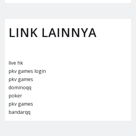
LINK LAINNYA
live hk
pkv games login
pkv games
dominoqq
poker
pkv games
bandarqq