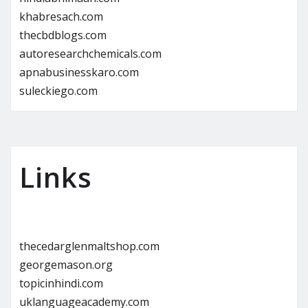
khabresach.com
thecbdblogs.com
autoresearchchemicals.com
apnabusinesskaro.com
suleckiego.com
Links
thecedarglenmaltshop.com
georgemason.org
topicinhindi.com
uklanguageacademy.com