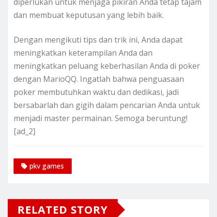
diperlukan untuk menjaga pikiran Anda tetap tajam
dan membuat keputusan yang lebih baik.
Dengan mengikuti tips dan trik ini, Anda dapat
meningkatkan keterampilan Anda dan
meningkatkan peluang keberhasilan Anda di poker
dengan MarioQQ. Ingatlah bahwa penguasaan
poker membutuhkan waktu dan dedikasi, jadi
bersabarlah dan gigih dalam pencarian Anda untuk
menjadi master permainan. Semoga beruntung!
[ad_2]
pkv games
RELATED STORY