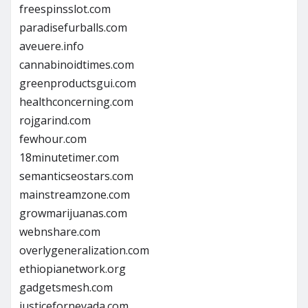
freespinsslot.com
paradisefurballs.com
aveuere.info
cannabinoidtimes.com
greenproductsgui.com
healthconcerning.com
rojgarind.com
fewhour.com
18minutetimer.com
semanticseostars.com
mainstreamzone.com
growmarijuanas.com
webnshare.com
overlygeneralization.com
ethiopianetwork.org
gadgetsmesh.com
justicefornevada.com