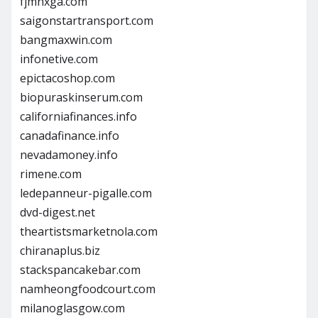
fjmnxga.com
saigonstartransport.com
bangmaxwin.com
infonetive.com
epictacoshop.com
biopuraskinserum.com
californiafinances.info
canadafinance.info
nevadamoney.info
rimene.com
ledepanneur-pigalle.com
dvd-digest.net
theartistsmarketnola.com
chiranaplus.biz
stackspancakebar.com
namheongfoodcourt.com
milanoglasgow.com