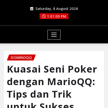
Skip
Saturday, 8 August 2026
to
content
1:01:01 PM
DOMINOQQ
Kuasai Seni Poker
dengan MarioQQ:
Tips dan Trik
untuk Sukses