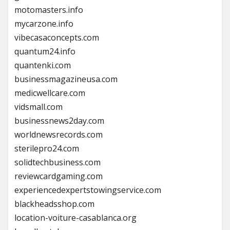
motomasters.info
mycarzone.info
vibecasaconcepts.com
quantum24.info
quantenki.com
businessmagazineusa.com
medicwellcare.com
vidsmall.com
businessnews2day.com
worldnewsrecords.com
sterilepro24.com
solidtechbusiness.com
reviewcardgaming.com
experiencedexpertstowingservice.com
blackheadsshop.com
location-voiture-casablanca.org