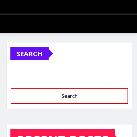
SEARCH
Search