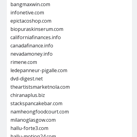
bangmaxwin.com
infonetive.com
epictacoshop.com
biopuraskinserum.com
californiafinances.info
canadafinance.info
nevadamoney.info
rimene.com
ledepanneur-pigalle.com
dvd-digest.net
theartistsmarketnola.com
chiranaplus.biz
stackspancakebar.com
namheongfoodcourt.com
milanoglasgow.com
hallu-forte3.com
hallu-motion24.com