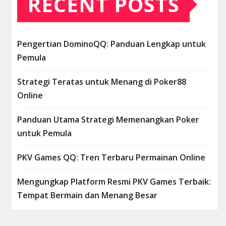
RECENT POSTS
Pengertian DominoQQ: Panduan Lengkap untuk
Pemula
Strategi Teratas untuk Menang di Poker88
Online
Panduan Utama Strategi Memenangkan Poker
untuk Pemula
PKV Games QQ: Tren Terbaru Permainan Online
Mengungkap Platform Resmi PKV Games Terbaik:
Tempat Bermain dan Menang Besar