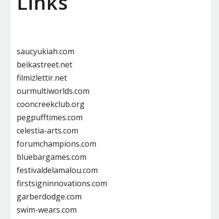
Links
saucyukiah.com
beikastreet.net
filmizlettir.net
ourmultiworlds.com
cooncreekclub.org
pegpufftimes.com
celestia-arts.com
forumchampions.com
bluebargames.com
festivaldelamalou.com
firstsigninnovations.com
garberdodge.com
swim-wears.com