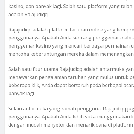
kasino, dan banyak lagi. Salah satu platform yang tela
adalah Rajajudiqq.
Rajajudiqq adalah platform taruhan online yang komp
penggunanya. Apakah Anda seorang penggemar olahraga
penggemar kasino yang mencari berbagai permainan un
mencoba keberuntungan mereka dalam memenangkan bes
Salah satu fitur utama Rajajudiqq adalah antarmuka ya
menawarkan pengalaman taruhan yang mulus untuk p
beberapa klik, Anda dapat bertaruh pada berbagai aca
banyak lagi.
Selain antarmuka yang ramah pengguna, Rajajudiqq j
penggunanya. Apakah Anda lebih suka menggunakan kart
dengan mudah menyetor dan menarik dana di platform