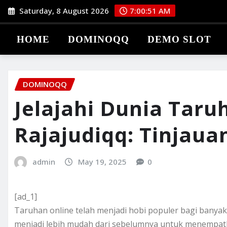
Skip
Saturday, 8 August 2026
7:00:52 AM
to
content
HOME
DOMINOQQ
DEMO SLOT
DOMINOQQ
Jelajahi Dunia Tar
Rajajudiqq: Tinjau
admin
May 19, 2025
0
[ad_1]
Taruhan online telah menjadi hobi populer bagi banyak
menjadi lebih mudah dari sebelumnya untuk menempatk