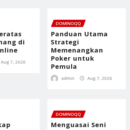
DOMINOQQ
Teratas
Panduan Utama
nang di
Strategi
nline
Memenangkan
Poker untuk
Aug 7, 2026
Pemula
admin
Aug 7, 2026
DOMINOQQ
kap
Menguasai Seni