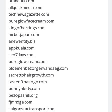
ufabetkk.com
allquickmedia.com
technewsgazette.com
pureglowfacecream.com
kingofherrings.com
mrbetjapan.com
anewentity.biz
appkuala.com
seo7days.com
pureglowcream.com
bloemenbezorgenvandaag.com
secrettohairgrowth.com
tasteofthaitogo.com
bunnynkitty.com
bezopasnik.org
fjmnxga.com
saigonstartransport.com