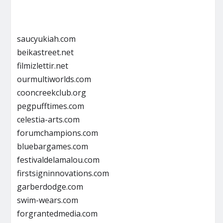
saucyukiah.com
beikastreet.net
filmizlettir.net
ourmultiworlds.com
cooncreekclub.org
pegpufftimes.com
celestia-arts.com
forumchampions.com
bluebargames.com
festivaldelamalou.com
firstsigninnovations.com
garberdodge.com
swim-wears.com
forgrantedmedia.com