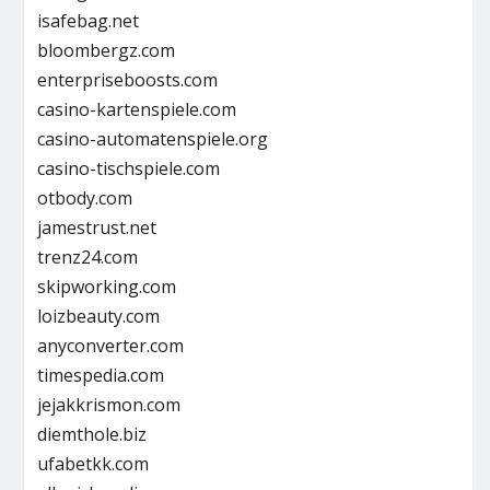
isafebag.net
bloombergz.com
enterpriseboosts.com
casino-kartenspiele.com
casino-automatenspiele.org
casino-tischspiele.com
otbody.com
jamestrust.net
trenz24.com
skipworking.com
loizbeauty.com
anyconverter.com
timespedia.com
jejakkrismon.com
diemthole.biz
ufabetkk.com