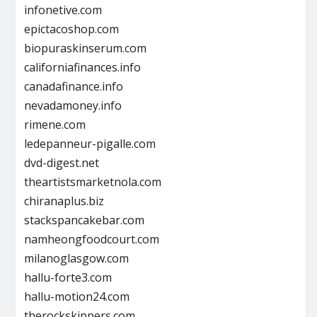
infonetive.com
epictacoshop.com
biopuraskinserum.com
californiafinances.info
canadafinance.info
nevadamoney.info
rimene.com
ledepanneur-pigalle.com
dvd-digest.net
theartistsmarketnola.com
chiranaplus.biz
stackspancakebar.com
namheongfoodcourt.com
milanoglasgow.com
hallu-forte3.com
hallu-motion24.com
therockskippers.com