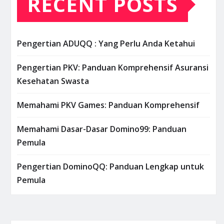
RECENT POSTS
Pengertian ADUQQ : Yang Perlu Anda Ketahui
Pengertian PKV: Panduan Komprehensif Asuransi
Kesehatan Swasta
Memahami PKV Games: Panduan Komprehensif
Memahami Dasar-Dasar Domino99: Panduan
Pemula
Pengertian DominoQQ: Panduan Lengkap untuk
Pemula