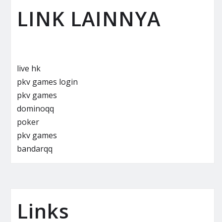
LINK LAINNYA
live hk
pkv games login
pkv games
dominoqq
poker
pkv games
bandarqq
Links