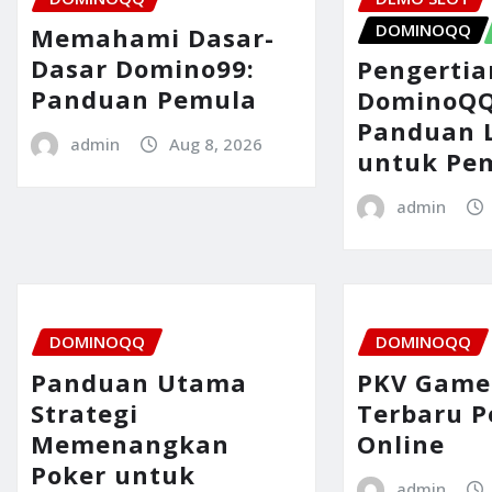
DOMINOQQ
Memahami Dasar-
Dasar Domino99:
Pengertia
Panduan Pemula
DominoQQ
Panduan 
admin
Aug 8, 2026
untuk Pe
admin
DOMINOQQ
DOMINOQQ
Panduan Utama
PKV Game
Strategi
Terbaru 
Memenangkan
Online
Poker untuk
admin