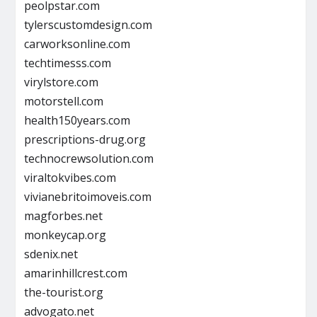
peolpstar.com
tylerscustomdesign.com
carworksonline.com
techtimesss.com
virylstore.com
motorstell.com
health150years.com
prescriptions-drug.org
technocrewsolution.com
viraltokvibes.com
vivianebritoimoveis.com
magforbes.net
monkeycap.org
sdenix.net
amarinhillcrest.com
the-tourist.org
advogato.net