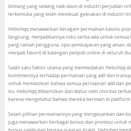
bintang yang sedang naik daun di industri perjudian on
terkemuka yang telah membuat gebrakan di industri ini
Hebohqq menawarkan beragam permainan kasino popule
langsung, menjadikannya toko serba ada untuk semua 
yang ramah pengguna, opsi pembayaran yang aman, da
menjadi favorit di kalangan penjudi online di seluruh du
Salah satu faktor utama yang membedakan Hebohqq dari
komitmennya terhadap permainan yang adil dan transpa
untuk memastikan bahwa semua permainan adil dan pe
itu, Hebohqq dilisensikan dan diatur oleh otoritas ter
karena mengetahui bahwa mereka bermain di platform 
Selain pilihan permainannya yang mengesankan dan k
juga menawarkan berbagai bonus dan promosi untuk mem
bonus sambutan hingga putaran gratis, Hebohqq mem