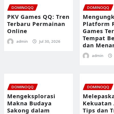
DOMINOQQ
DOMINOQQ
PKV Games QQ: Tren
Mengung
Terbaru Permainan
Platform 
Online
Games Ter
Tempat B
admin
Jul 30, 2026
dan Mena
admin
DOMINOQQ
DOMINOQQ
Mengeksplorasi
Melepask
Makna Budaya
Kekuatan
Sakong dalam
Tips dan T