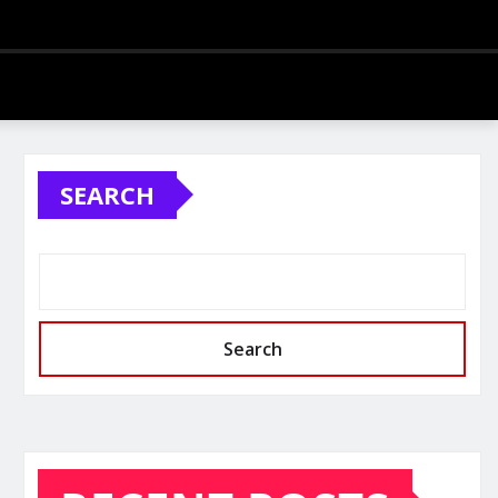
SEARCH
Search