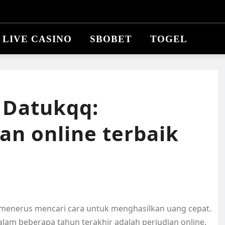
LIVE CASINO
SBOBET
TOGEL
 Datukqq:
an online terbaik
us-menerus mencari cara untuk menghasilkan uang cepat.
alam beberapa tahun terakhir adalah perjudian online.