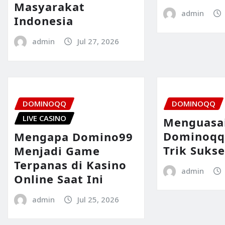
Masyarakat
admin
Indonesia
admin
Jul 27, 2026
DOMINOQQ
DOMINOQQ
LIVE CASINO
Menguasai
Dominoqq:
Mengapa Domino99
Trik Suks
Menjadi Game
Terpanas di Kasino
admin
Online Saat Ini
admin
Jul 25, 2026