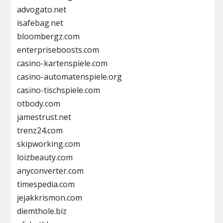
advogato.net
isafebag.net
bloombergz.com
enterpriseboosts.com
casino-kartenspiele.com
casino-automatenspiele.org
casino-tischspiele.com
otbody.com
jamestrust.net
trenz24.com
skipworking.com
loizbeauty.com
anyconverter.com
timespedia.com
jejakkrismon.com
diemthole.biz