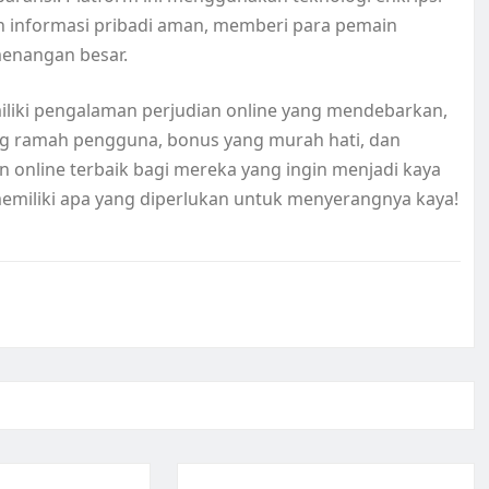
 informasi pribadi aman, memberi para pemain
enangan besar.
miliki pengalaman perjudian online yang mendebarkan,
ang ramah pengguna, bonus yang murah hati, dan
n online terbaik bagi mereka yang ingin menjadi kaya
memiliki apa yang diperlukan untuk menyerangnya kaya!