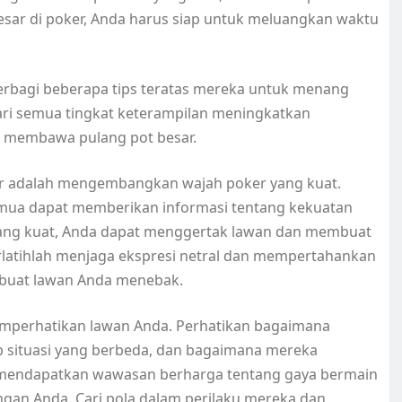
sar di poker, Anda harus siap untuk meluangkan waktu
berbagi beberapa tips teratas mereka untuk menang
dari semua tingkat keterampilan meningkatkan
 membawa pulang pot besar.
ker adalah mengembangkan wajah poker yang kuat.
emua dapat memberikan informasi tentang kekuatan
ng kuat, Anda dapat menggertak lawan dan membuat
latihlah menjaga ekspresi netral dan mempertahankan
mbuat lawan Anda menebak.
memperhatikan lawan Anda. Perhatikan bagaimana
 situasi yang berbeda, dan bagaimana mereka
a mendapatkan wawasan berharga tentang gaya bermain
gan Anda. Cari pola dalam perilaku mereka dan