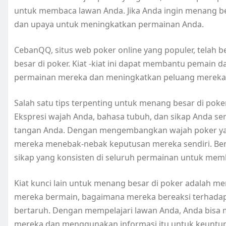
untuk membaca lawan Anda. Jika Anda ingin menang be
dan upaya untuk meningkatkan permainan Anda.
CebanQQ, situs web poker online yang populer, telah 
besar di poker. Kiat -kiat ini dapat membantu pemain 
permainan mereka dan meningkatkan peluang mereka
Salah satu tips terpenting untuk menang besar di po
Ekspresi wajah Anda, bahasa tubuh, dan sikap Anda s
tangan Anda. Dengan mengembangkan wajah poker ya
mereka menebak-nebak keputusan mereka sendiri. Ber
sikap yang konsisten di seluruh permainan untuk me
Kiat kunci lain untuk menang besar di poker adalah 
mereka bermain, bagaimana mereka bereaksi terhadap
bertaruh. Dengan mempelajari lawan Anda, Anda bis
mereka dan menggunakan informasi itu untuk keuntun