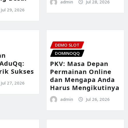
admin
Jul 28, 2026
Jul 29, 2026
DEMO SLOT
DOMINOQQ
an
 AduQq:
PKV: Masa Depan
rik Sukses
Permainan Online
dan Mengapa Anda
Jul 27, 2026
Harus Mengikutinya
admin
Jul 26, 2026