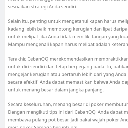
sesuaikan strategi Anda sendiri.
Selain itu, penting untuk mengetahui kapan harus melip
kadang lebih baik memotong kerugian dan lipat daripad
untuk melipat jika Anda tidak memiliki tangan yang k
Mampu mengenali kapan harus melipat adalah keteramp
Terakhir, CebanQQ merekomendasikan mempraktikkan 
untuk diri sendiri dan tetap berpegang pada itu, bahk
mengejar kerugian atau bertaruh lebih dari yang And
secara efektif, Anda dapat memastikan bahwa Anda dap
untuk menang besar dalam jangka panjang.
Secara keseluruhan, menang besar di poker membutuhk
Dengan mengikuti tips ini dari CebanQQ, Anda dapat
membawa pulang pot besar. Jadi pakai wajah poker Anda
meja poker. Semoga beruntung!