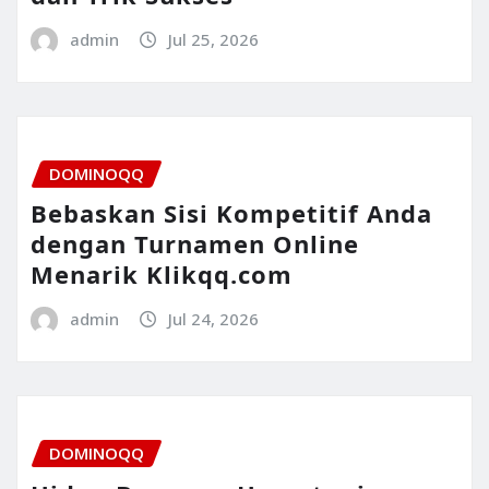
admin
Jul 25, 2026
DOMINOQQ
Bebaskan Sisi Kompetitif Anda
dengan Turnamen Online
Menarik Klikqq.com
admin
Jul 24, 2026
DOMINOQQ