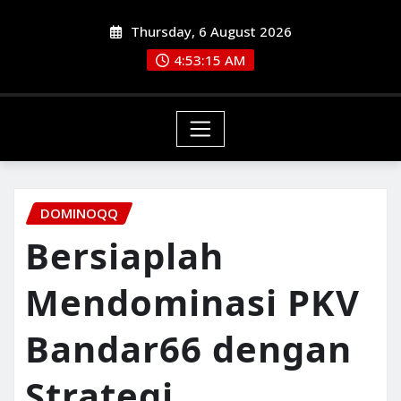
Skip
Thursday, 6 August 2026
to
content
4:53:16 AM
DOMINOQQ
Bersiaplah
Mendominasi PKV
Bandar66 dengan
Strategi