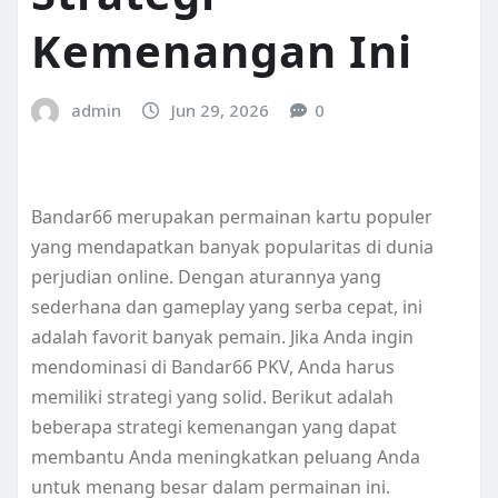
Kemenangan Ini
admin
Jun 29, 2026
0
Bandar66 merupakan permainan kartu populer
yang mendapatkan banyak popularitas di dunia
perjudian online. Dengan aturannya yang
sederhana dan gameplay yang serba cepat, ini
adalah favorit banyak pemain. Jika Anda ingin
mendominasi di Bandar66 PKV, Anda harus
memiliki strategi yang solid. Berikut adalah
beberapa strategi kemenangan yang dapat
membantu Anda meningkatkan peluang Anda
untuk menang besar dalam permainan ini.