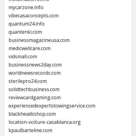
mycarzone.info
vibecasaconcepts.com
quantum24.info
quantenki.com
businessmagazineusa.com
medicwellcare.com
vidsmall.com
businessnews2day.com
worldnewsrecords.com
sterilepro24.com
solidtechbusiness.com
reviewcardgaming.com
experiencedexpertstowingservice.com
blackheadsshop.com
location-voiture-casablanca.org
kpaulbartelme.com