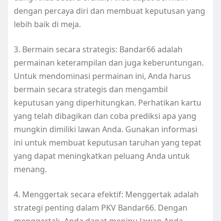
dengan percaya diri dan membuat keputusan yang
lebih baik di meja.
3. Bermain secara strategis: Bandar66 adalah
permainan keterampilan dan juga keberuntungan.
Untuk mendominasi permainan ini, Anda harus
bermain secara strategis dan mengambil
keputusan yang diperhitungkan. Perhatikan kartu
yang telah dibagikan dan coba prediksi apa yang
mungkin dimiliki lawan Anda. Gunakan informasi
ini untuk membuat keputusan taruhan yang tepat
yang dapat meningkatkan peluang Anda untuk
menang.
4. Menggertak secara efektif: Menggertak adalah
strategi penting dalam PKV Bandar66. Dengan
menggertak, Anda dapat menipu lawan Anda