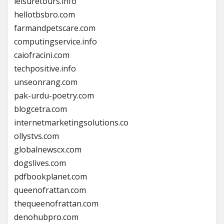
leisuretours.info
hellotbsbro.com
farmandpetscare.com
computingservice.info
caiofracini.com
techpositive.info
unseonrang.com
pak-urdu-poetry.com
blogcetra.com
internetmarketingsolutions.co
ollystvs.com
globalnewscx.com
dogslives.com
pdfbookplanet.com
queenofrattan.com
thequeenofrattan.com
denohubpro.com