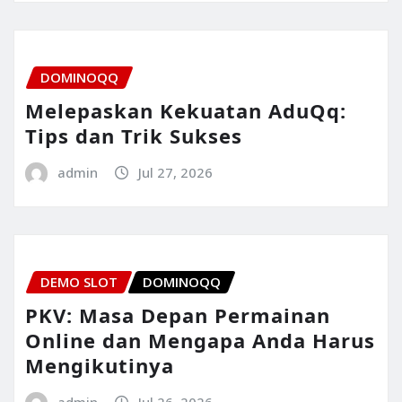
DOMINOQQ
Melepaskan Kekuatan AduQq:
Tips dan Trik Sukses
admin
Jul 27, 2026
DEMO SLOT
DOMINOQQ
PKV: Masa Depan Permainan
Online dan Mengapa Anda Harus
Mengikutinya
admin
Jul 26, 2026