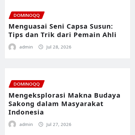
DOMINOQQ
Menguasai Seni Capsa Susun:
Tips dan Trik dari Pemain Ahli
admin
Jul 28, 2026
DOMINOQQ
Mengeksplorasi Makna Budaya
Sakong dalam Masyarakat
Indonesia
admin
Jul 27, 2026