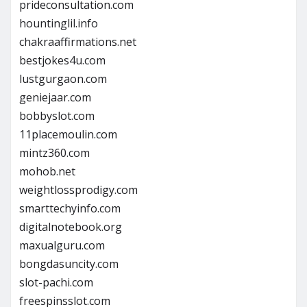
prideconsultation.com
hountinglil.info
chakraaffirmations.net
bestjokes4u.com
lustgurgaon.com
geniejaar.com
bobbyslot.com
11placemoulin.com
mintz360.com
mohob.net
weightlossprodigy.com
smarttechyinfo.com
digitalnotebook.org
maxualguru.com
bongdasuncity.com
slot-pachi.com
freespinsslot.com