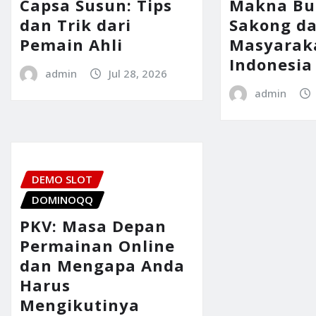
Capsa Susun: Tips
Makna Bu
dan Trik dari
Sakong d
Pemain Ahli
Masyarak
Indonesia
admin
Jul 28, 2026
admin
DEMO SLOT
DOMINOQQ
PKV: Masa Depan
Permainan Online
dan Mengapa Anda
Harus
Mengikutinya