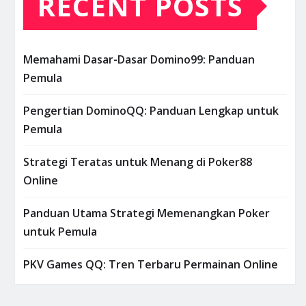
RECENT POSTS
Memahami Dasar-Dasar Domino99: Panduan
Pemula
Pengertian DominoQQ: Panduan Lengkap untuk
Pemula
Strategi Teratas untuk Menang di Poker88
Online
Panduan Utama Strategi Memenangkan Poker
untuk Pemula
PKV Games QQ: Tren Terbaru Permainan Online