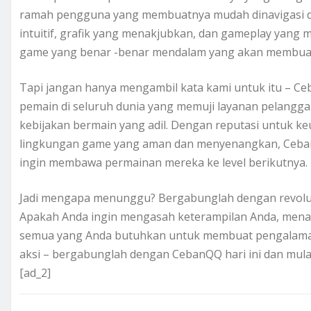
ramah pengguna yang membuatnya mudah dinavigasi d
intuitif, grafik yang menakjubkan, dan gameplay yan
game yang benar -benar mendalam yang akan membuat
Tapi jangan hanya mengambil kata kami untuk itu – 
pemain di seluruh dunia yang memuji layanan pelangg
kebijakan bermain yang adil. Dengan reputasi untuk 
lingkungan game yang aman dan menyenangkan, Ceban
ingin membawa permainan mereka ke level berikutnya.
Jadi mengapa menunggu? Bergabunglah dengan revolusi
Apakah Anda ingin mengasah keterampilan Anda, mena
semua yang Anda butuhkan untuk membuat pengalaman 
aksi – bergabunglah dengan CebanQQ hari ini dan mul
[ad_2]