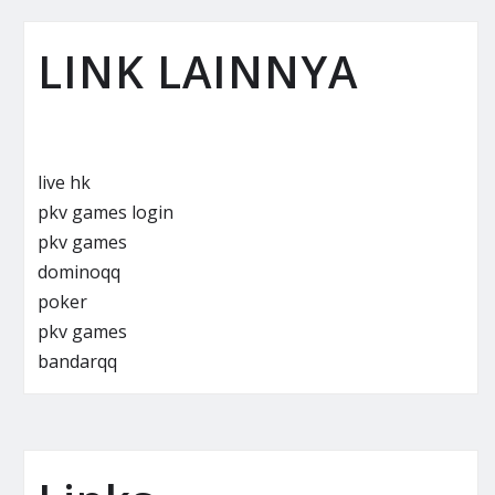
LINK LAINNYA
live hk
pkv games login
pkv games
dominoqq
poker
pkv games
bandarqq