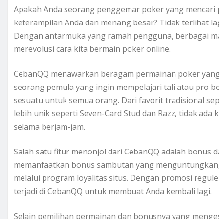
Apakah Anda seorang penggemar poker yang mencari p
keterampilan Anda dan menang besar? Tidak terlihat la
Dengan antarmuka yang ramah pengguna, berbagai ma
merevolusi cara kita bermain poker online.
CebanQQ menawarkan beragam permainan poker yang s
seorang pemula yang ingin mempelajari tali atau pro
sesuatu untuk semua orang. Dari favorit tradisional s
lebih unik seperti Seven-Card Stud dan Razz, tidak ad
selama berjam-jam.
Salah satu fitur menonjol dari CebanQQ adalah bonus 
memanfaatkan bonus sambutan yang menguntungkan, 
melalui program loyalitas situs. Dengan promosi regule
terjadi di CebanQQ untuk membuat Anda kembali lagi.
Selain pemilihan permainan dan bonusnya yang meng