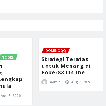
DOMINOQQ
TOGEL
Strategi Teratas
untuk Menang di
n
Poker88 Online
:
Lengkap
admin
Aug 7, 2026
mula
Aug 7, 2026