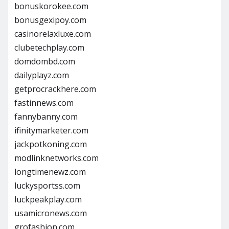
bonuskorokee.com
bonusgexipoy.com
casinorelaxluxe.com
clubetechplay.com
domdombd.com
dailyplayz.com
getprocrackhere.com
fastinnews.com
fannybanny.com
ifinitymarketer.com
jackpotkoning.com
modlinknetworks.com
longtimenewz.com
luckysportss.com
luckpeakplay.com
usamicronews.com
grofashion.com