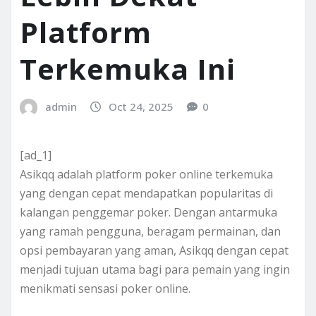
Platform
Terkemuka Ini
admin
Oct 24, 2025
0
[ad_1]
Asikqq adalah platform poker online terkemuka
yang dengan cepat mendapatkan popularitas di
kalangan penggemar poker. Dengan antarmuka
yang ramah pengguna, beragam permainan, dan
opsi pembayaran yang aman, Asikqq dengan cepat
menjadi tujuan utama bagi para pemain yang ingin
menikmati sensasi poker online.