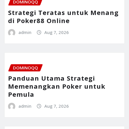
DOMINOQQ
Strategi Teratas untuk Menang
di Poker88 Online
admin
Aug 7, 2026
DOMINOQQ
Panduan Utama Strategi
Memenangkan Poker untuk
Pemula
admin
Aug 7, 2026