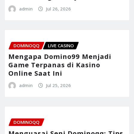
admin
Jul 26, 2026
DOMINOQQ
LIVE CASINO
Mengapa Domino99 Menjadi
Game Terpanas di Kasino
Online Saat Ini
admin
Jul 25, 2026
DOMINOQQ
Menguasai Seni Dominoqq: Tips