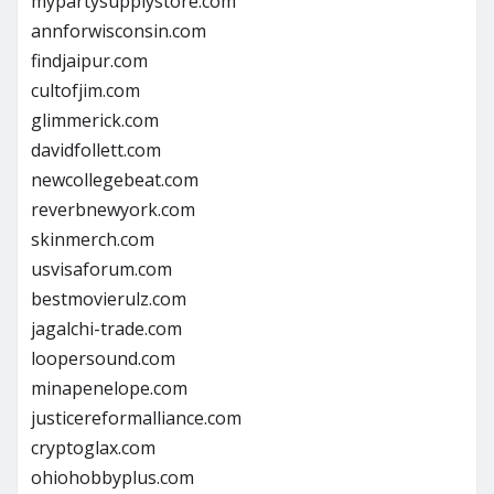
mypartysupplystore.com
annforwisconsin.com
findjaipur.com
cultofjim.com
glimmerick.com
davidfollett.com
newcollegebeat.com
reverbnewyork.com
skinmerch.com
usvisaforum.com
bestmovierulz.com
jagalchi-trade.com
loopersound.com
minapenelope.com
justicereformalliance.com
cryptoglax.com
ohiohobbyplus.com