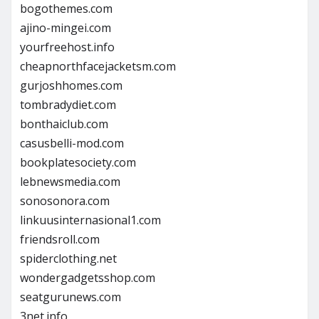
bogothemes.com
ajino-mingei.com
yourfreehost.info
cheapnorthfacejacketsm.com
gurjoshhomes.com
tombradydiet.com
bonthaiclub.com
casusbelli-mod.com
bookplatesociety.com
lebnewsmedia.com
sonosonora.com
linkuusinternasional1.com
friendsroll.com
spiderclothing.net
wondergadgetsshop.com
seatgurunews.com
3net.info