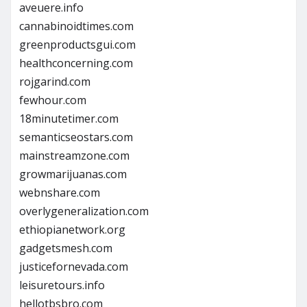
aveuere.info
cannabinoidtimes.com
greenproductsgui.com
healthconcerning.com
rojgarind.com
fewhour.com
18minutetimer.com
semanticseostars.com
mainstreamzone.com
growmarijuanas.com
webnshare.com
overlygeneralization.com
ethiopianetwork.org
gadgetsmesh.com
justicefornevada.com
leisuretours.info
hellotbsbro.com