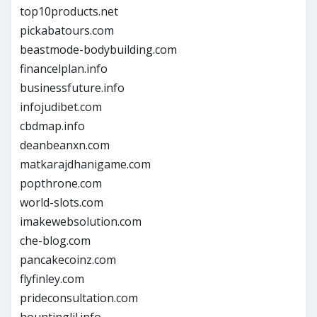
top10products.net
pickabatours.com
beastmode-bodybuilding.com
financelplan.info
businessfuture.info
infojudibet.com
cbdmap.info
deanbeanxn.com
matkarajdhanigame.com
popthrone.com
world-slots.com
imakewebsolution.com
che-blog.com
pancakecoinz.com
flyfinley.com
prideconsultation.com