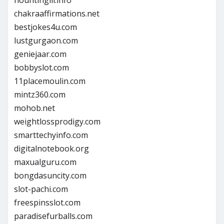
hountinglil.info
chakraaffirmations.net
bestjokes4u.com
lustgurgaon.com
geniejaar.com
bobbyslot.com
11placemoulin.com
mintz360.com
mohob.net
weightlossprodigy.com
smarttechyinfo.com
digitalnotebook.org
maxualguru.com
bongdasuncity.com
slot-pachi.com
freespinsslot.com
paradisefurballs.com