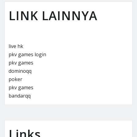
LINK LAINNYA
live hk
pkv games login
pkv games
dominoqq
poker
pkv games
bandarqq
Links