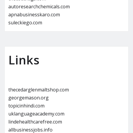
autoresearchchemicals.com
apnabusinesskaro.com
suleckiego.com
Links
thecedarglenmaltshop.com
georgemason.org
topicinhindi.com
uklanguageacademy.com
lindehealthcarefree.com
allbusinessjobs.info