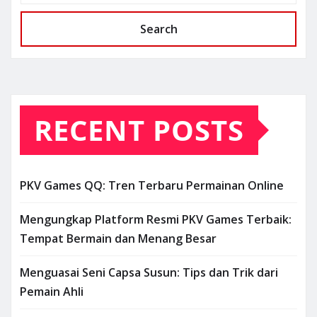
Search
RECENT POSTS
PKV Games QQ: Tren Terbaru Permainan Online
Mengungkap Platform Resmi PKV Games Terbaik:
Tempat Bermain dan Menang Besar
Menguasai Seni Capsa Susun: Tips dan Trik dari
Pemain Ahli