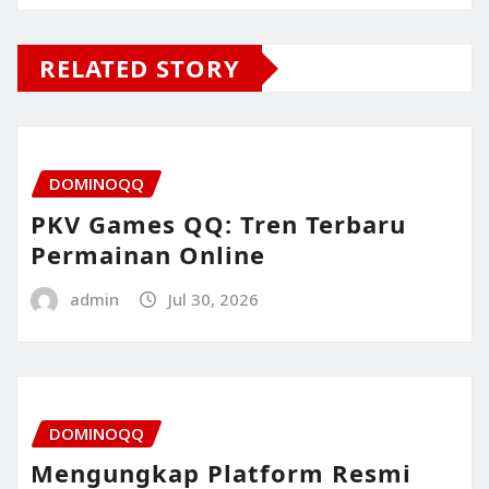
RELATED STORY
DOMINOQQ
PKV Games QQ: Tren Terbaru
Permainan Online
admin
Jul 30, 2026
DOMINOQQ
Mengungkap Platform Resmi