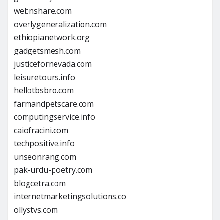
webnshare.com
overlygeneralization.com
ethiopianetwork.org
gadgetsmesh.com
justicefornevada.com
leisuretours.info
hellotbsbro.com
farmandpetscare.com
computingservice.info
caiofracini.com
techpositive.info
unseonrang.com
pak-urdu-poetry.com
blogcetra.com
internetmarketingsolutions.co
ollystvs.com