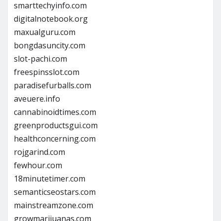
smarttechyinfo.com
digitalnotebook.org
maxualguru.com
bongdasuncity.com
slot-pachi.com
freespinsslot.com
paradisefurballs.com
aveuere.info
cannabinoidtimes.com
greenproductsgui.com
healthconcerning.com
rojgarind.com
fewhour.com
18minutetimer.com
semanticseostars.com
mainstreamzone.com
growmarijuanas.com