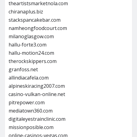
theartistsmarketnola.com
chiranaplus.biz
stackspancakebar.com
namheongfoodcourt.com
milanoglasgow.com
hallu-forte3.com
hallu-motion24.com
therockskippers.com
granfoss.net
allindiacafela.com
alpineskiracing2007.com
casino-vulkan-online.net
pitrepower.com
mediatown360.com
digitaleyestrainclinic.com
missionposible.com
online-casinos-vegas.com