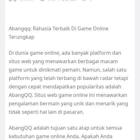
Abangqq: Rahasia Terbaik Di Game Online
Terungkap
Di dunia game online, ada banyak platform dan
situs web yang menawarkan berbagai macam
game untuk dinikmati pemain. Namun, salah satu
platform yang telah terbang di bawah radar tetapi
dengan cepat mendapatkan popularitas adalah
AbangQQ. Situs web game online ini menawarkan
pengalaman bermain yang unik dan menarik yang
tidak seperti hal lain di pasaran.
AbangQQ adalah tujuan satu atap untuk semua
kebutuhan game online Anda. Apakah Anda