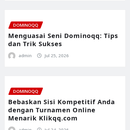
DOMINOQQ
Menguasai Seni Dominoqq: Tips
dan Trik Sukses
admin
Jul 25, 2026
DOMINOQQ
Bebaskan Sisi Kompetitif Anda
dengan Turnamen Online
Menarik Klikqq.com
admin
Jul 24, 2026