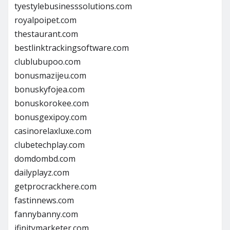
tyestylebusinesssolutions.com
royalpoipet.com
thestaurant.com
bestlinktrackingsoftware.com
clublubupoo.com
bonusmazijeu.com
bonuskyfojea.com
bonuskorokee.com
bonusgexipoy.com
casinorelaxluxe.com
clubetechplay.com
domdombd.com
dailyplayz.com
getprocrackhere.com
fastinnews.com
fannybanny.com
ifinitymarketer.com