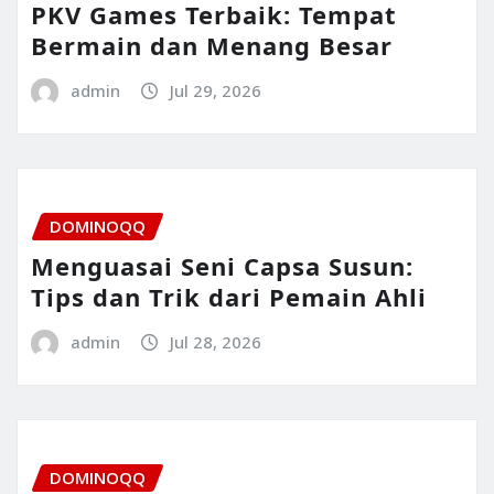
PKV Games Terbaik: Tempat
Bermain dan Menang Besar
admin
Jul 29, 2026
DOMINOQQ
Menguasai Seni Capsa Susun:
Tips dan Trik dari Pemain Ahli
admin
Jul 28, 2026
DOMINOQQ