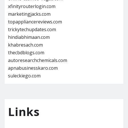
xfinityrouterlogin.com
marketingjacks.com
topappliancereviews.com
trickytechupdates.com
hindiabhimaan.com
khabresach.com
thecbdblogs.com
autoresearchchemicals.com
apnabusinesskaro.com
suleckiego.com
Links