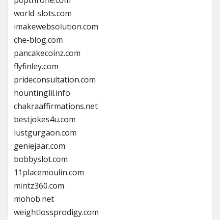
popthrone.com
world-slots.com
imakewebsolution.com
che-blog.com
pancakecoinz.com
flyfinley.com
prideconsultation.com
hountinglil.info
chakraaffirmations.net
bestjokes4u.com
lustgurgaon.com
geniejaar.com
bobbyslot.com
11placemoulin.com
mintz360.com
mohob.net
weightlossprodigy.com