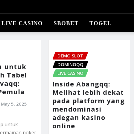
LIVE CASINO
SBOBET
TOGEL
DEMO SLOT
DOMINOQQ
h untuk
LIVE CASINO
 Tabel
vaqq:
Inside Abangqq:
Pemula
Melihat lebih dekat
pada platform yang
May 5, 2025
mendominasi
adegan kasino
ap untuk
online
ermainan poker