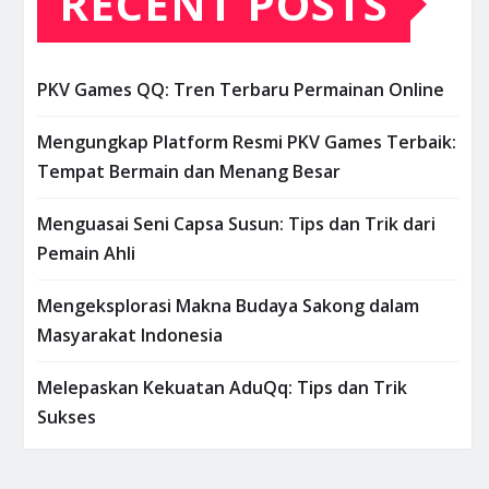
RECENT POSTS
PKV Games QQ: Tren Terbaru Permainan Online
Mengungkap Platform Resmi PKV Games Terbaik:
Tempat Bermain dan Menang Besar
Menguasai Seni Capsa Susun: Tips dan Trik dari
Pemain Ahli
Mengeksplorasi Makna Budaya Sakong dalam
Masyarakat Indonesia
Melepaskan Kekuatan AduQq: Tips dan Trik
Sukses