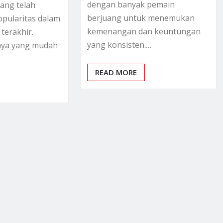
dengan banyak pemain
yang telah
berjuang untuk menemukan
pularitas dalam
kemenangan dan keuntungan
terakhir.
yang konsisten.…
nya yang mudah
READ MORE