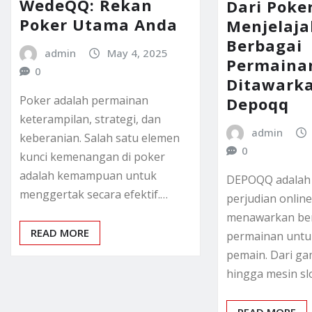
WedeQQ: Rekan
Dari Poker
Poker Utama Anda
Menjelaja
Berbagai
admin
May 4, 2025
Permaina
0
Ditawarka
Poker adalah permainan
Depoqq
keterampilan, strategi, dan
admin
keberanian. Salah satu elemen
0
kunci kemenangan di poker
adalah kemampuan untuk
DEPOQQ adalah 
menggertak secara efektif.…
perjudian onlin
menawarkan be
READ MORE
permainan untuk
pemain. Dari ga
hingga mesin sl