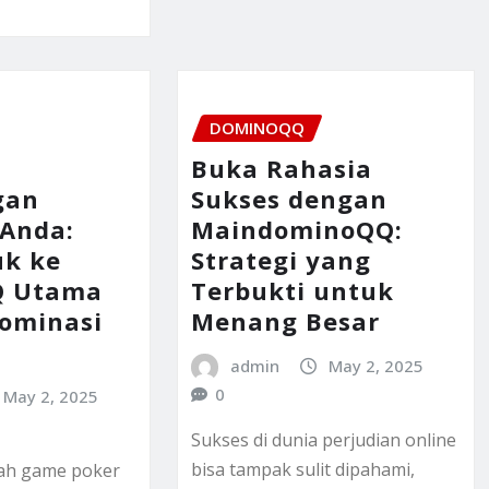
DOMINOQQ
Buka Rahasia
gan
Sukses dengan
 Anda:
MaindominoQQ:
uk ke
Strategi yang
Q Utama
Terbukti untuk
ominasi
Menang Besar
admin
May 2, 2025
0
May 2, 2025
Sukses di dunia perjudian online
bisa tampak sulit dipahami,
ah game poker