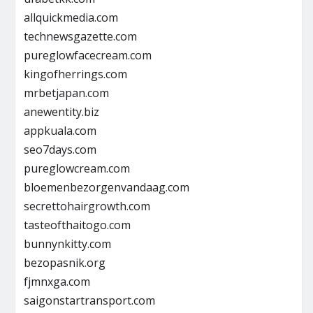
allquickmedia.com
technewsgazette.com
pureglowfacecream.com
kingofherrings.com
mrbetjapan.com
anewentity.biz
appkuala.com
seo7days.com
pureglowcream.com
bloemenbezorgenvandaag.com
secrettohairgrowth.com
tasteofthaitogo.com
bunnynkitty.com
bezopasnik.org
fjmnxga.com
saigonstartransport.com