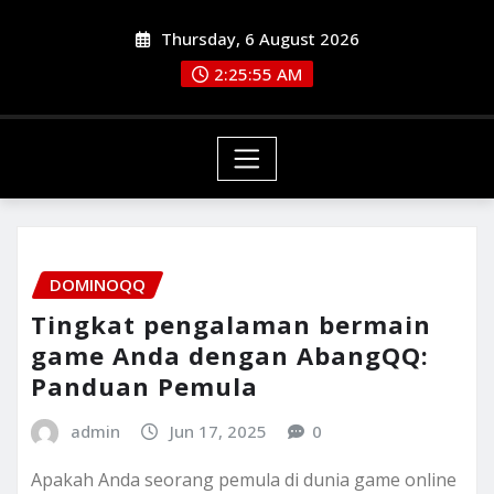
Skip
Thursday, 6 August 2026
to
content
2:25:56 AM
DOMINOQQ
Tingkat pengalaman bermain
game Anda dengan AbangQQ:
Panduan Pemula
admin
Jun 17, 2025
0
Apakah Anda seorang pemula di dunia game online