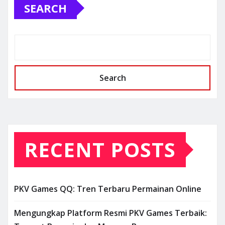
SEARCH
Search
RECENT POSTS
PKV Games QQ: Tren Terbaru Permainan Online
Mengungkap Platform Resmi PKV Games Terbaik: