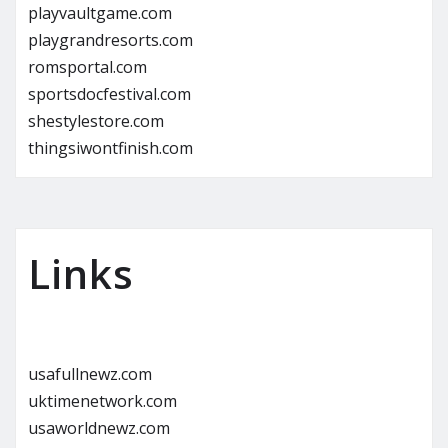
playvaultgame.com
playgrandresorts.com
romsportal.com
sportsdocfestival.com
shestylestore.com
thingsiwontfinish.com
Links
usafullnewz.com
uktimenetwork.com
usaworldnewz.com