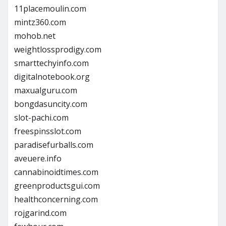
11placemoulin.com
mintz360.com
mohob.net
weightlossprodigy.com
smarttechyinfo.com
digitalnotebook.org
maxualguru.com
bongdasuncity.com
slot-pachi.com
freespinsslot.com
paradisefurballs.com
aveuere.info
cannabinoidtimes.com
greenproductsgui.com
healthconcerning.com
rojgarind.com