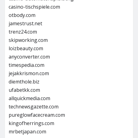
casino-tischspiele.com
otbody.com
jamestrust.net
trenz24.com
skipworking.com
loizbeauty.com
anyconverter.com
timespedia.com
jejakkrismon.com
diemthole.biz
ufabetkk.com
allquickmedia.com
technewsgazette.com
pureglowfacecream.com
kingofherrings.com
mrbetjapan.com