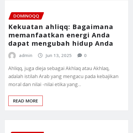
DOMINOQQ
Kekuatan ahliqq: Bagaimana
memanfaatkan energi Anda
dapat mengubah hidup Anda
admin
Jun 13, 2025
0
Ahliqq, juga dieja sebagai Akhlaq atau Akhlaq,
adalah istilah Arab yang mengacu pada kebajikan
moral dan nilai -nilai etika yang…
READ MORE