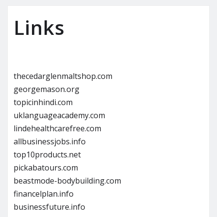
Links
thecedarglenmaltshop.com
georgemason.org
topicinhindi.com
uklanguageacademy.com
lindehealthcarefree.com
allbusinessjobs.info
top10products.net
pickabatours.com
beastmode-bodybuilding.com
financelplan.info
businessfuture.info