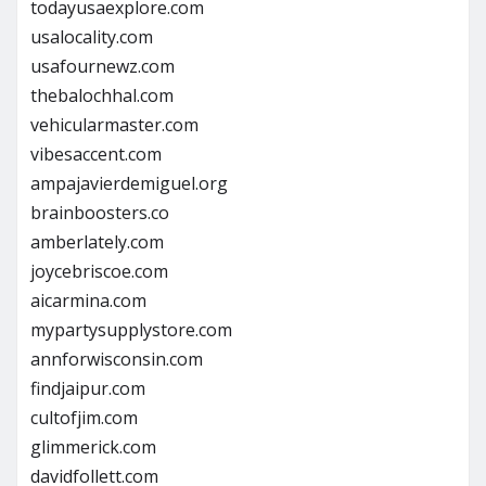
todayusaexplore.com
usalocality.com
usafournewz.com
thebalochhal.com
vehicularmaster.com
vibesaccent.com
ampajavierdemiguel.org
brainboosters.co
amberlately.com
joycebriscoe.com
aicarmina.com
mypartysupplystore.com
annforwisconsin.com
findjaipur.com
cultofjim.com
glimmerick.com
davidfollett.com