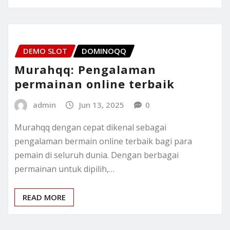
DEMO SLOT
DOMINOQQ
Murahqq: Pengalaman
permainan online terbaik
admin
Jun 13, 2025
0
Murahqq dengan cepat dikenal sebagai
pengalaman bermain online terbaik bagi para
pemain di seluruh dunia. Dengan berbagai
permainan untuk dipilih,…
READ MORE