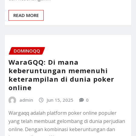
READ MORE
DOMINOQQ
WaraGQQ: Di mana
keberuntungan memenuhi
keterampilan di dunia poker
online
admin
Jun 15, 2025
0
Wargaqq adalah platform poker online populer
yang telah membuat gelombang di dunia perjudian
online. Dengan kombinasi keberuntungan dan