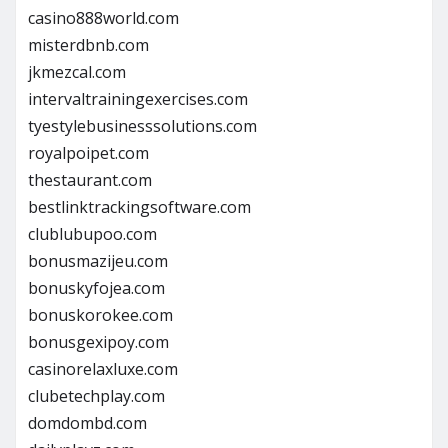
casino888world.com
misterdbnb.com
jkmezcal.com
intervaltrainingexercises.com
tyestylebusinesssolutions.com
royalpoipet.com
thestaurant.com
bestlinktrackingsoftware.com
clublubupoo.com
bonusmazijeu.com
bonuskyfojea.com
bonuskorokee.com
bonusgexipoy.com
casinorelaxluxe.com
clubetechplay.com
domdombd.com