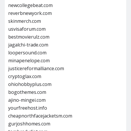
newcollegebeat.com
reverbnewyork.com
skinmerch.com
usvisaforum.com
bestmovierulz.com
jagalchi-trade.com
loopersound.com
minapenelope.com
justicereformalliance.com
cryptoglax.com
ohiohobbyplus.com
bogothemes.com
ajino-mingei.com
yourfreehost.info
cheapnorthfacejacketsm.com
gurjoshhomes.com