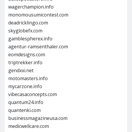
wagerchampion.info
monomousumicontest.com
deadricklingo.com
skyglobefx.com
gamblespherex.info
agentur-ramsenthaler.com
eomdesigns.com
triptrekker.info
gendxxi.net
motomasters.info
mycarzone.info
vibecasaconcepts.com
quantum24.info
quantenki.com
businessmagazineusa.com
medicwellcare.com